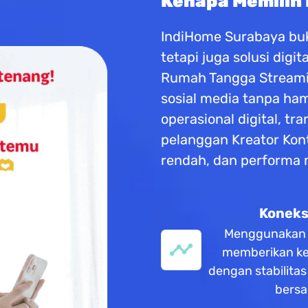
Kenapa Memilih
IndiHome Surabaya buk
tetapi juga solusi dig
Rumah Tangga Streaming
sosial media tanpa h
operasional digital, tr
pelanggan Kreator Kon
rendah, dan performa
Koneksi
Menggunakan te
memberikan ke
dengan stabilita
bersa