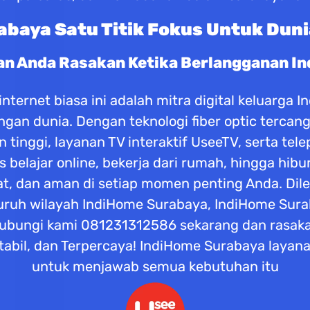
baya Satu Titik Fokus Untuk Duni
an Anda Rasakan Ketika Berlangganan I
ternet biasa ini adalah mitra digital keluarga 
dengan dunia. Dengan teknologi fiber optic terc
tinggi, layanan TV interaktif UseeTV, serta tel
tas belajar online, bekerja dari rumah, hingga hi
at, dan aman di setiap momen penting Anda. Di
seluruh wilayah IndiHome Surabaya, IndiHome Su
ubungi kami 081231312586 sekarang dan rasaka
abil, dan Terpercaya! IndiHome Surabaya layana
untuk menjawab semua kebutuhan itu