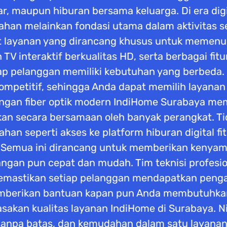
ar, maupun hiburan bersama keluarga. Di era digi
han melainkan fondasi utama dalam aktivitas seh
layanan yang dirancang khusus untuk memenuhi
 TV interaktif berkualitas HD, serta berbagai 
 pelanggan memiliki kebutuhan yang berbeda.
 kompetitif, sehingga Anda dapat memilih layana
gan fiber optik modern IndiHome Surabaya mema
n secara bersamaan oleh banyak perangkat. Ti
n seperti akses ke platform hiburan digital fi
si. Semua ini dirancang untuk memberikan kenya
angan pun cepat dan mudah. Tim teknisi profes
, memastikan setiap pelanggan mendapatkan penga
memberikan bantuan kapan pun Anda membutuhka
sakan kualitas layanan IndiHome di Surabaya. Ni
tanpa batas, dan kemudahan dalam satu layanan