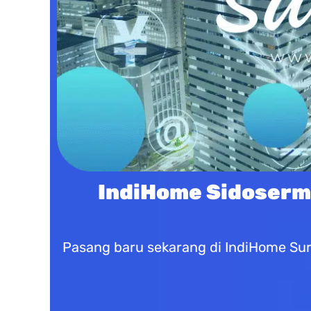
IndiHome Sidoserm
Pasang baru sekarang di IndiHome Sur