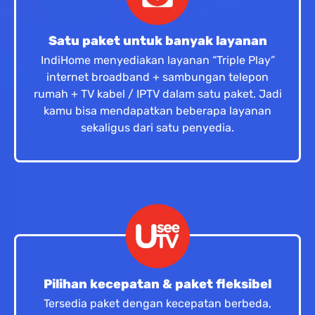
Satu paket untuk banyak layanan
IndiHome menyediakan layanan “Triple Play”
internet broadband + sambungan telepon
rumah + TV kabel / IPTV dalam satu paket. Jadi
kamu bisa mendapatkan beberapa layanan
sekaligus dari satu penyedia.
Pilihan kecepatan & paket fleksibel
Tersedia paket dengan kecepatan berbeda,