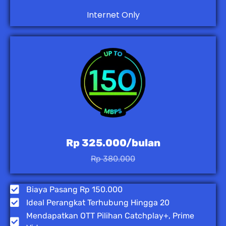
Internet Only
Rp 325.000/bulan
Rp 380.000
Biaya Pasang Rp 150.000
Ideal Perangkat Terhubung Hingga 20
Mendapatkan OTT Pilihan Catchplay+, Prime