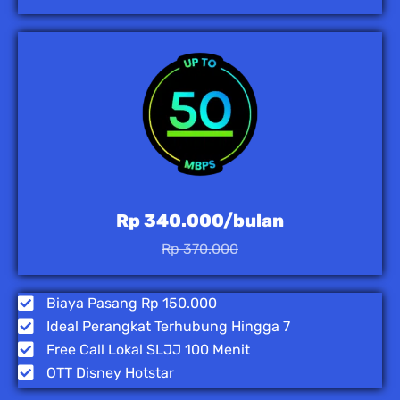
Rp 340.000/bulan
Rp 370.000
Biaya Pasang Rp 150.000
Ideal Perangkat Terhubung Hingga 7
Free Call Lokal SLJJ 100 Menit
OTT Disney Hotstar