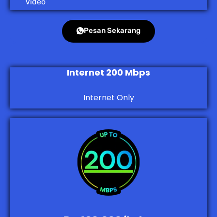
Video
Pesan Sekarang
Internet 200 Mbps
Internet Only