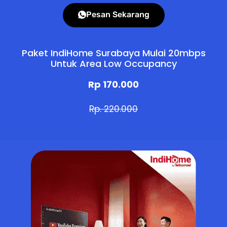
Pesan Sekarang
Paket IndiHome Surabaya Mulai 20mbps
Untuk Area Low Occupancy
Rp 170.000
Rp. 220.000