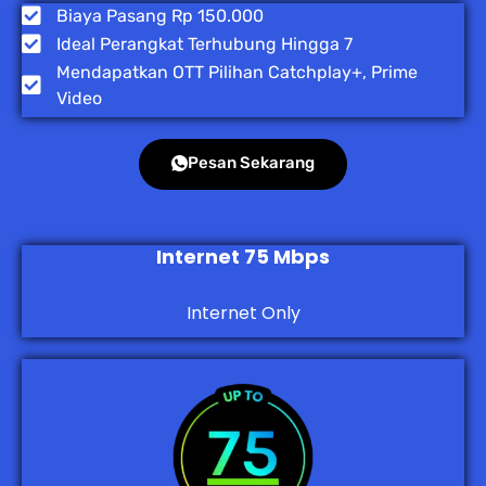
Biaya Pasang Rp 150.000
Ideal Perangkat Terhubung Hingga 7
Mendapatkan OTT Pilihan Catchplay+, Prime
Video
Pesan Sekarang
Internet 75 Mbps
Internet Only