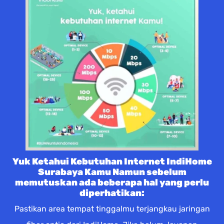
Yuk Ketahui Kebutuhan Internet IndiHome
Surabaya Kamu Namun sebelum
memutuskan ada beberapa hal yang perlu
diperhatikan:
Pastikan area tempat tinggalmu terjangkau jaringan