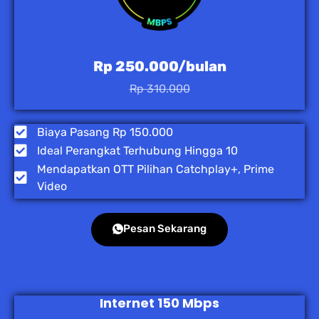
Rp 250.000/bulan
Rp 310.000
Biaya Pasang Rp 150.000
Ideal Perangkat Terhubung Hingga 10
Mendapatkan OTT Pilihan Catchplay+, Prime
Video
Pesan Sekarang
Internet 150 Mbps