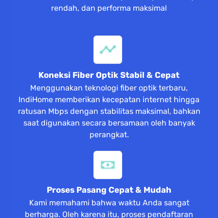
rendah, dan performa maksimal
Koneksi Fiber Optik Stabil & Cepat
Menggunakan teknologi fiber optik terbaru,
IndiHome memberikan kecepatan internet hingga
ratusan Mbps dengan stabilitas maksimal, bahkan
saat digunakan secara bersamaan oleh banyak
perangkat.
Proses Pasang Cepat & Mudah
Kami memahami bahwa waktu Anda sangat
berharga. Oleh karena itu, proses pendaftaran