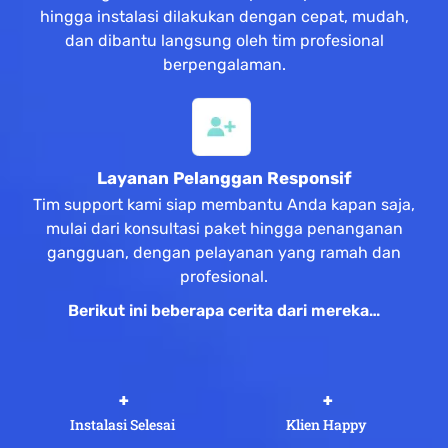
hingga instalasi dilakukan dengan cepat, mudah,
dan dibantu langsung oleh tim profesional
berpengalaman.
Layanan Pelanggan Responsif
Tim support kami siap membantu Anda kapan saja,
mulai dari konsultasi paket hingga penanganan
gangguan, dengan pelayanan yang ramah dan
profesional.
Berikut ini beberapa cerita dari mereka…
 +
 +
Instalasi Selesai
Klien Happy