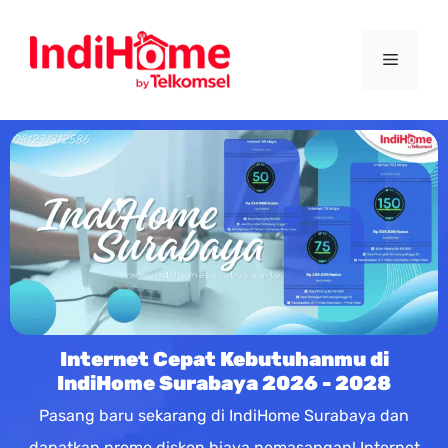
Internet Cepat Kebutuhanmu di
IndiHome Surabaya 2026 - 2028
Pasang baru sekarang di IndiHome Surabaya dan
dapatkan promo diskon biaya pemasangan! Internet