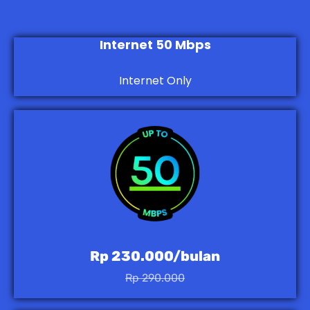
Internet 50 Mbps
Internet Only
Rp 230.000/bulan
Rp 290.000