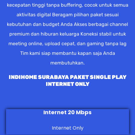
kecepatan tinggi tanpa buffering, cocok untuk semua
aktivitas digital Beragam pilihan paket sesuai
kebutuhan dan budget Anda Akses berbagai channel
premium dan hiburan keluarga Koneksi stabil untuk
meeting online, upload cepat, dan gaming tanpa lag
Tim kami siap membantu kapan saja Anda
membutuhkan.
INDIHOME SURABAYA PAKET SINGLE PLAY
INTERNET ONLY
Internet 20 Mbps
Internet Only