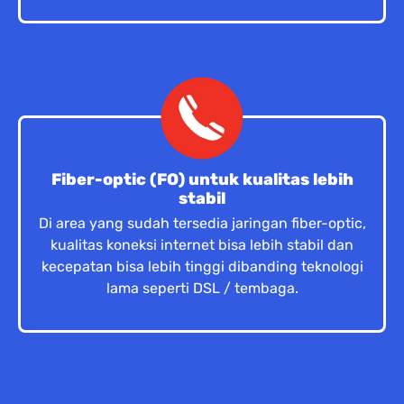
Fiber-optic (FO) untuk kualitas lebih
stabil
Di area yang sudah tersedia jaringan fiber-optic,
kualitas koneksi internet bisa lebih stabil dan
kecepatan bisa lebih tinggi dibanding teknologi
lama seperti DSL / tembaga.