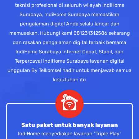
teknisi profesional di seluruh wilayah IndiHome
Surabaya, IndiHome Surabaya memastikan
pengalaman digital Anda selalu lancar dan
memuaskan. Hubungi kami 081231312586 sekarang
dan rasakan pengalaman digital terbaik bersama
IndiHome Surabaya Internet Cepat, Stabil, dan
Terpercaya! IndiHome Surabaya layanan digital
unggulan By Telkomsel hadir untuk menjawab semua
kebutuhan itu
Satu paket untuk banyak layanan
IndiHome menyediakan layanan “Triple Play”