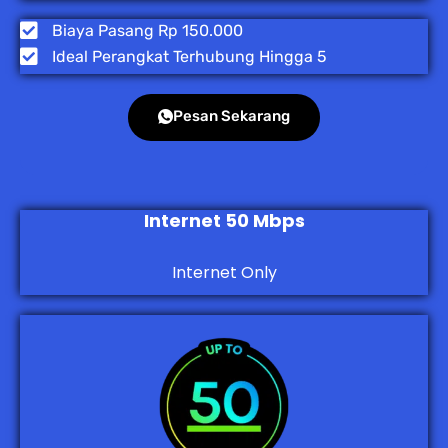
Biaya Pasang Rp 150.000
Ideal Perangkat Terhubung Hingga 5
Pesan Sekarang
Internet 50 Mbps
Internet Only