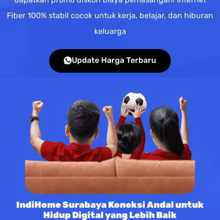
Fiber 100% stabil cocok untuk kerja, belajar, dan hiburan
keluarga
Update Harga Terbaru
IndiHome Surabaya Koneksi Andal untuk
Hidup Digital yang Lebih Baik