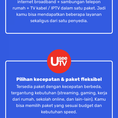
internet broadband + sambungan telepon
rumah + TV kabel / IPTV dalam satu paket. Jadi
kamu bisa mendapatkan beberapa layanan
sekaligus dari satu penyedia.
Pilihan kecepatan & paket fleksibel
Tersedia paket dengan kecepatan berbeda,
tergantung kebutuhan (streaming, gaming, kerja
dari rumah, sekolah online, dan lain-lain). Kamu
bisa memilih paket yang sesuai budget dan
kebutuhan speed.