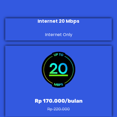
Internet 20 Mbps
Internet Only
Rp 170.000/bulan
Rp 220.000