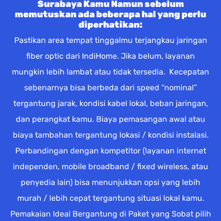
Surabaya Kamu Namun sebelum
memutuskan ada beberapa hal yang perlu
diperhatikan:
Pastikan area tempat tinggalmu terjangkau jaringan
fiber optic dari IndiHome. Jika belum, layanan
mungkin lebih lambat atau tidak tersedia. Kecepatan
sebenarnya bisa berbeda dari speed “nominal”
tergantung jarak, kondisi kabel lokal, beban jaringan,
dan perangkat kamu. Biaya pemasangan awal atau
biaya tambahan tergantung lokasi / kondisi instalasi.
Perbandingan dengan kompetitor (layanan internet
independen, mobile broadband / fixed wireless, atau
penyedia lain) bisa menunjukkan opsi yang lebih
murah / lebih cepat tergantung situasi lokal kamu.
Pemakaian Ideal Bergantung di Paket yang Sobat pilih