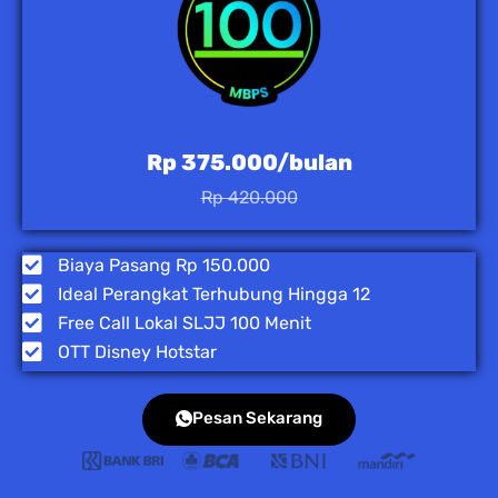
Rp 375.000/bulan
Rp 420.000
Biaya Pasang Rp 150.000
Ideal Perangkat Terhubung Hingga 12
Free Call Lokal SLJJ 100 Menit
OTT Disney Hotstar
Pesan Sekarang