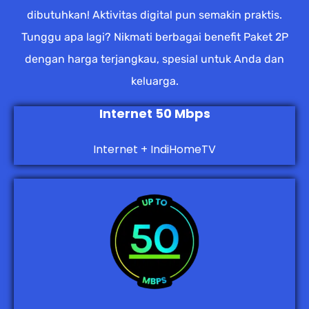
dibutuhkan! Aktivitas digital pun semakin praktis.
Tunggu apa lagi? Nikmati berbagai benefit Paket 2P
dengan harga terjangkau, spesial untuk Anda dan
keluarga.
Internet 50 Mbps
Internet + IndiHomeTV