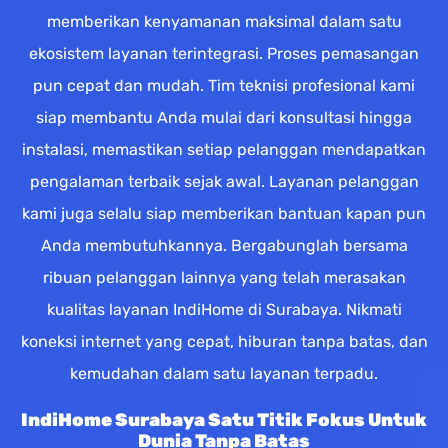
memberikan kenyamanan maksimal dalam satu
ekosistem layanan terintegrasi. Proses pemasangan
pun cepat dan mudah. Tim teknisi profesional kami
siap membantu Anda mulai dari konsultasi hingga
instalasi, memastikan setiap pelanggan mendapatkan
pengalaman terbaik sejak awal. Layanan pelanggan
kami juga selalu siap memberikan bantuan kapan pun
Anda membutuhkannya. Bergabunglah bersama
ribuan pelanggan lainnya yang telah merasakan
kualitas layanan IndiHome di Surabaya. Nikmati
koneksi internet yang cepat, hiburan tanpa batas, dan
kemudahan dalam satu layanan terpadu.
IndiHome Surabaya Satu Titik Fokus Untuk
Dunia Tanpa Batas