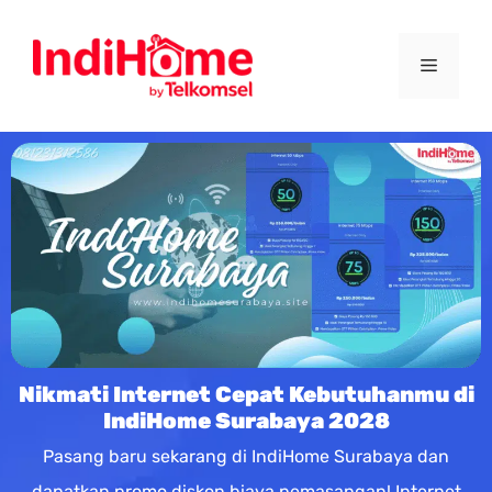
Nikmati Internet Cepat Kebutuhanmu di
IndiHome Surabaya 2028
Pasang baru sekarang di IndiHome Surabaya dan
dapatkan promo diskon biaya pemasangan! Internet