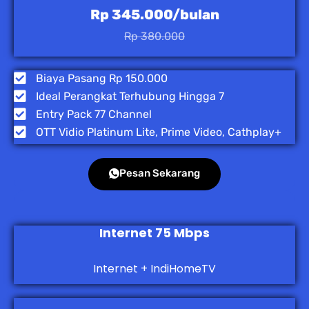
Rp 345.000/bulan
Rp 380.000
Biaya Pasang Rp 150.000
Ideal Perangkat Terhubung Hingga 7
Entry Pack 77 Channel
OTT Vidio Platinum Lite, Prime Video, Cathplay+
Pesan Sekarang
Internet 75 Mbps
Internet + IndiHomeTV