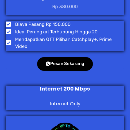
Rp 380.000
Biaya Pasang Rp 150.000
Ideal Perangkat Terhubung Hingga 20
Mendapatkan OTT Pilihan Catchplay+, Prime
Video
Pesan Sekarang
Internet 200 Mbps
Internet Only