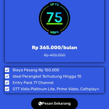
Rp 365.000/bulan
Rp 400.000
Biaya Pasang Rp 150.000
Ideal Perangkat Terhubung Hingga 10
Entry Pack 77 Channel
OTT Vidio Platinum Lite, Prime Video, Cathplay+
Pesan Sekarang