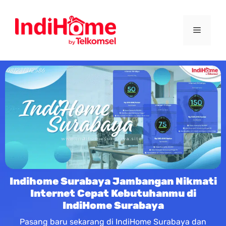
Indihome Surabaya Jambangan Nikmati
Internet Cepat Kebutuhanmu di
IndiHome Surabaya
Pasang baru sekarang di IndiHome Surabaya dan