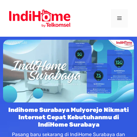
Indihome Surabaya Mulyorejo Nikmati
Internet Cepat Kebutuhanmu di
IndiHome Surabaya
Pasang baru sekarang di IndiHome Surabaya dan