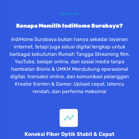
ALASAN
Kenapa Memilih IndiHome Surabaya?
IndiHome Surabaya bukan hanya sekadar layanan
internet, tetapi juga solusi digital lengkap untuk
berbagai kebutuhan Rumah Tangga Streaming film,
YouTube, belajar online, dan sosial media tanpa
hambatan Bisnis & UMKM Mendukung operasional
digital, transaksi online, dan komunikasi pelanggan
Kreator Konten & Gamer: Upload cepat, latency
rendah, dan performa maksimal
Koneksi Fiber Optik Stabil & Cepat