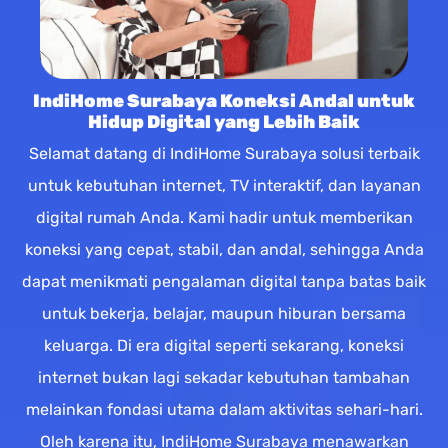
IndiHome Surabaya Koneksi Andal untuk
Hidup Digital yang Lebih Baik
Selamat datang di IndiHome Surabaya solusi terbaik
untuk kebutuhan internet, TV interaktif, dan layanan
digital rumah Anda. Kami hadir untuk memberikan
koneksi yang cepat, stabil, dan andal, sehingga Anda
dapat menikmati pengalaman digital tanpa batas baik
untuk bekerja, belajar, maupun hiburan bersama
keluarga. Di era digital seperti sekarang, koneksi
internet bukan lagi sekadar kebutuhan tambahan
melainkan fondasi utama dalam aktivitas sehari-hari.
Oleh karena itu, IndiHome Surabaya menawarkan