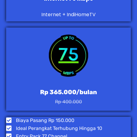
Internet + IndiHomeTV
Rp 365.000/bulan
Rp 400.000
Biaya Pasang Rp 150.000
Ideal Perangkat Terhubung Hingga 10
Entry Pack 77 Channel