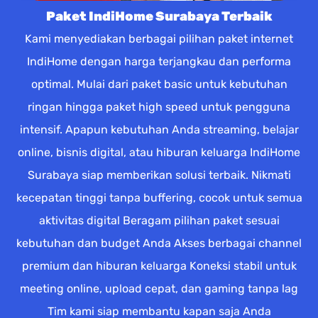
Paket IndiHome Surabaya Terbaik
Kami menyediakan berbagai pilihan paket internet
IndiHome dengan harga terjangkau dan performa
optimal. Mulai dari paket basic untuk kebutuhan
ringan hingga paket high speed untuk pengguna
intensif. Apapun kebutuhan Anda streaming, belajar
online, bisnis digital, atau hiburan keluarga IndiHome
Surabaya siap memberikan solusi terbaik. Nikmati
kecepatan tinggi tanpa buffering, cocok untuk semua
aktivitas digital Beragam pilihan paket sesuai
kebutuhan dan budget Anda Akses berbagai channel
premium dan hiburan keluarga Koneksi stabil untuk
meeting online, upload cepat, dan gaming tanpa lag
Tim kami siap membantu kapan saja Anda