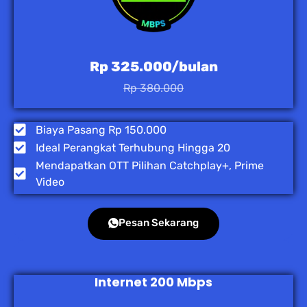
Rp 325.000/bulan
Rp 380.000
Biaya Pasang Rp 150.000
Ideal Perangkat Terhubung Hingga 20
Mendapatkan OTT Pilihan Catchplay+, Prime
Video
Pesan Sekarang
Internet 200 Mbps