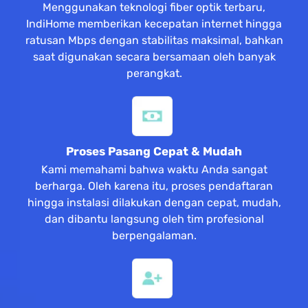
Menggunakan teknologi fiber optik terbaru,
IndiHome memberikan kecepatan internet hingga
ratusan Mbps dengan stabilitas maksimal, bahkan
saat digunakan secara bersamaan oleh banyak
perangkat.
Proses Pasang Cepat & Mudah
Kami memahami bahwa waktu Anda sangat
berharga. Oleh karena itu, proses pendaftaran
hingga instalasi dilakukan dengan cepat, mudah,
dan dibantu langsung oleh tim profesional
berpengalaman.