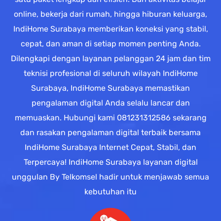
online, bekerja dari rumah, hingga hiburan keluarga,
IndiHome Surabaya memberikan koneksi yang stabil,
cepat, dan aman di setiap momen penting Anda.
Dilengkapi dengan layanan pelanggan 24 jam dan tim
teknisi profesional di seluruh wilayah IndiHome
Surabaya, IndiHome Surabaya memastikan
pengalaman digital Anda selalu lancar dan
memuaskan. Hubungi kami 081231312586 sekarang
dan rasakan pengalaman digital terbaik bersama
IndiHome Surabaya Internet Cepat, Stabil, dan
Terpercaya! IndiHome Surabaya layanan digital
unggulan By Telkomsel hadir untuk menjawab semua
kebutuhan itu