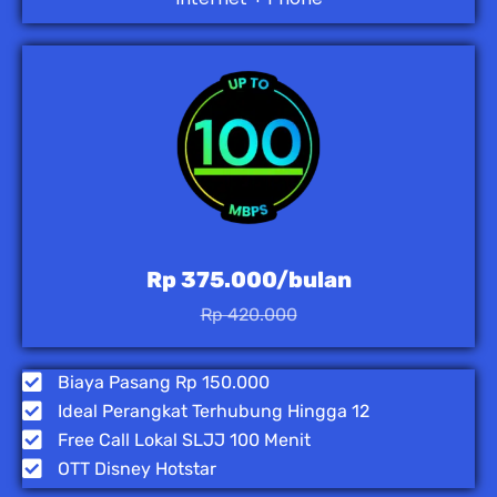
Rp 375.000/bulan
Rp 420.000
Biaya Pasang Rp 150.000
Ideal Perangkat Terhubung Hingga 12
Free Call Lokal SLJJ 100 Menit
OTT Disney Hotstar