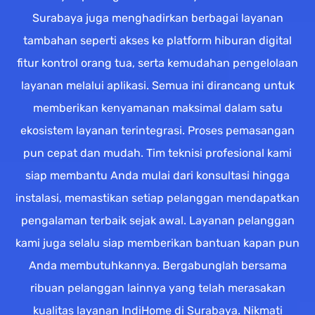
Surabaya juga menghadirkan berbagai layanan
tambahan seperti akses ke platform hiburan digital
fitur kontrol orang tua, serta kemudahan pengelolaan
layanan melalui aplikasi. Semua ini dirancang untuk
memberikan kenyamanan maksimal dalam satu
ekosistem layanan terintegrasi. Proses pemasangan
pun cepat dan mudah. Tim teknisi profesional kami
siap membantu Anda mulai dari konsultasi hingga
instalasi, memastikan setiap pelanggan mendapatkan
pengalaman terbaik sejak awal. Layanan pelanggan
kami juga selalu siap memberikan bantuan kapan pun
Anda membutuhkannya. Bergabunglah bersama
ribuan pelanggan lainnya yang telah merasakan
kualitas layanan IndiHome di Surabaya. Nikmati