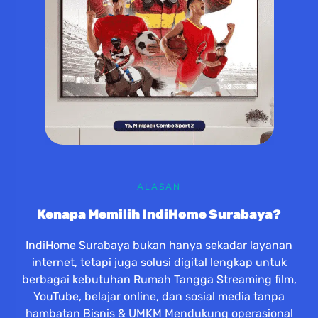
ALASAN
Kenapa Memilih IndiHome Surabaya?
IndiHome Surabaya bukan hanya sekadar layanan
internet, tetapi juga solusi digital lengkap untuk
berbagai kebutuhan Rumah Tangga Streaming film,
YouTube, belajar online, dan sosial media tanpa
hambatan Bisnis & UMKM Mendukung operasional