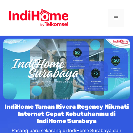
IndiHome Taman Rivera Regency Nikmati
Internet Cepat Kebutuhanmu di
IndiHome Surabaya
Pasang baru sekarang di IndiHome Surabaya dan