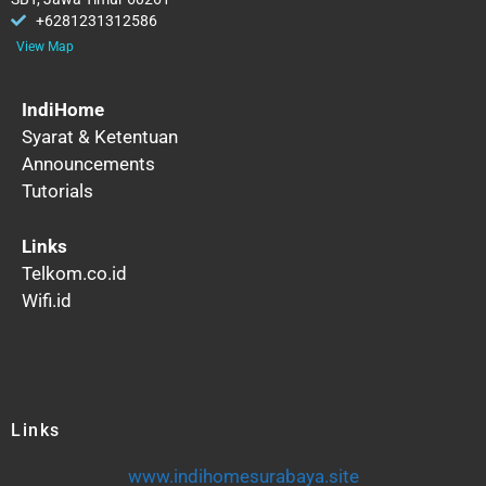
+6281231312586
View Map
IndiHome
Syarat & Ketentuan
Announcements
Tutorials
Links
Telkom.co.id
Wifi.id
Links
www.indihomesurabaya.site