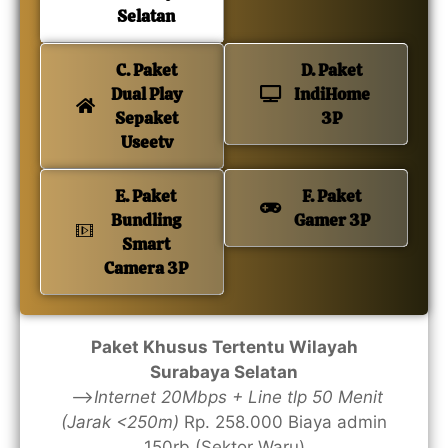
Selatan
C. Paket
D. Paket
Dual Play
IndiHome
Sepaket
3P
Useetv
E. Paket
F. Paket
Bundling
Gamer 3P
Smart
Camera 3P
Paket Khusus Tertentu Wilayah
Surabaya Selatan
—>
Internet 20Mbps + Line tlp 50 Menit
(Jarak <250m)
Rp. 258.000 Biaya admin
150rb (Sektor Waru)