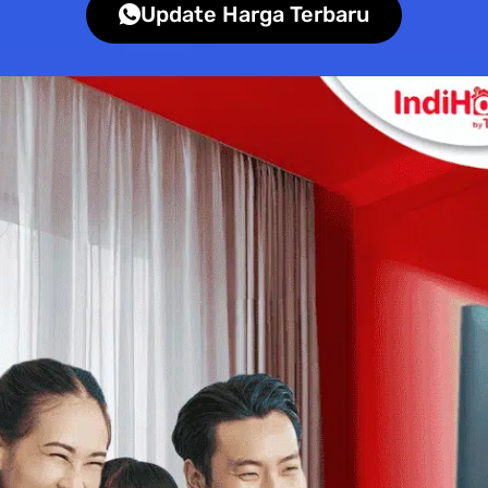
Update Harga Terbaru