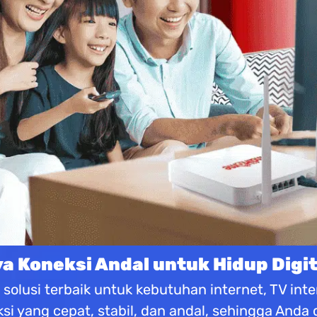
 Koneksi Andal untuk Hidup Digit
olusi terbaik untuk kebutuhan internet, TV inter
i yang cepat, stabil, dan andal, sehingga Anda