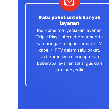
Satu paket untuk banyak
layanan
IndiHome menyediakan layanan
“Triple Play” internet broadband +
sambungan telepon rumah + TV
kabel / IPTV dalam satu paket.
Jadi kamu bisa mendapatkan
beberapa layanan sekaligus dari
satu penyedia.