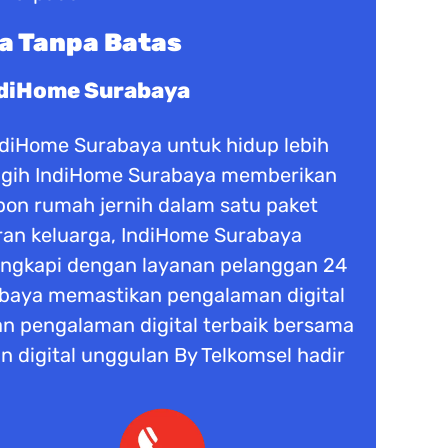
a Tanpa Batas
ndiHome Surabaya
IndiHome Surabaya untuk hidup lebih
anggih IndiHome Surabaya memberikan
epon rumah jernih dalam satu paket
buran keluarga, IndiHome Surabaya
lengkapi dengan layanan pelanggan 24
rabaya memastikan pengalaman digital
n pengalaman digital terbaik bersama
n digital unggulan By Telkomsel hadir