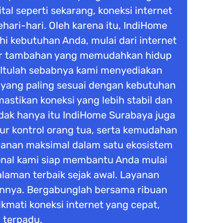
tal seperti sekarang, koneksi internet
ari-hari. Oleh karena itu, IndiHome
 kebutuhan Anda, mulai dari internet
fitur tambahan yang memudahkan hidup
 Itulah sebabnya kami menyediakan
n yang paling sesuai dengan kebutuhan
stikan koneksi yang lebih stabil dan
dak hanya itu IndiHome Surabaya juga
tur kontrol orang tua, serta kemudahan
manan maksimal dalam satu ekosistem
ional kami siap membantu Anda mulai
laman terbaik sejak awal. Layanan
nnya. Bergabunglah bersama ribuan
kmati koneksi internet yang cepat,
 terpadu.