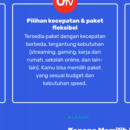
Pilihan kecepatan & paket
fleksibel
Tersedia paket dengan kecepatan
berbeda, tergantung kebutuhan
(streaming, gaming, kerja dari
rumah, sekolah online, dan lain-
lain). Kamu bisa memilih paket
yang sesuai budget dan
kebutuhan speed.
ALASAN