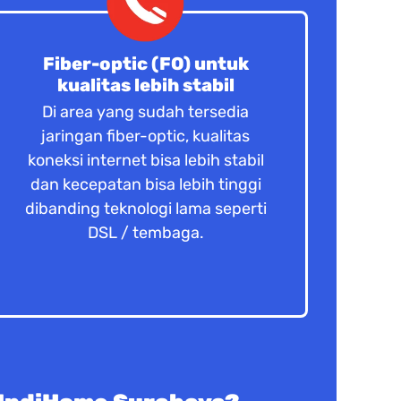
Fiber-optic (FO) untuk
kualitas lebih stabil
Di area yang sudah tersedia
jaringan fiber-optic, kualitas
koneksi internet bisa lebih stabil
dan kecepatan bisa lebih tinggi
dibanding teknologi lama seperti
DSL / tembaga.