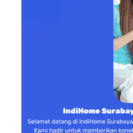
IndiHome Surabaya
Selamat datang di IndiHome Surabaya s
Kami hadir untuk memberikan koneks