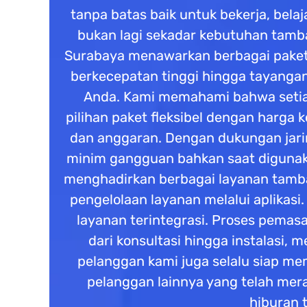
tanpa batas baik untuk bekerja, belaj
bukan lagi sekadar kebutuhan tamba
Surabaya menawarkan berbagai paket 
berkecepatan tinggi hingga tayangan
Anda. Kami memahami bahwa setiap
pilihan paket fleksibel dengan harga
dan anggaran. Dengan dukungan jarin
minim gangguan bahkan saat digunaka
menghadirkan berbagai layanan tambaha
pengelolaan layanan melalui aplika
layanan terintegrasi. Proses pemas
dari konsultasi hingga instalasi
pelanggan kami juga selalu siap 
pelanggan lainnya yang telah mera
hiburan 