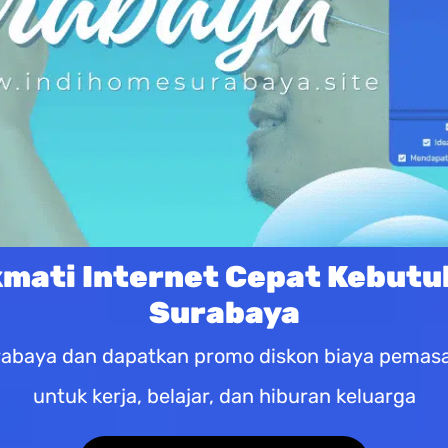
kmati Internet Cepat Kebut
Surabaya
abaya dan dapatkan promo diskon biaya pemasan
untuk kerja, belajar, dan hiburan keluarga