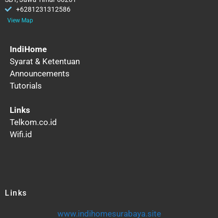
+6281231312586
View Map
IndiHome
Syarat & Ketentuan
Announcements
Tutorials
Links
Telkom.co.id
Wifi.id
Links
www.indihomesurabaya.site