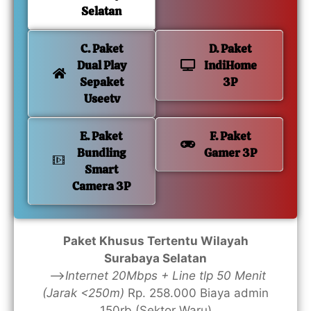
Selatan
C. Paket
D. Paket
Dual Play
IndiHome
Sepaket
3P
Useetv
E. Paket
F. Paket
Bundling
Gamer 3P
Smart
Camera 3P
Paket Khusus Tertentu Wilayah
Surabaya Selatan
—>
Internet 20Mbps + Line tlp 50 Menit
(Jarak <250m)
Rp. 258.000 Biaya admin
150rb (Sektor Waru)