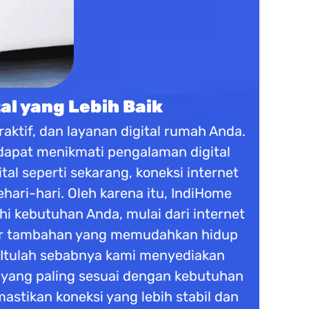
al yang Lebih Baik
aktif, dan layanan digital rumah Anda.
 dapat menikmati pengalaman digital
tal seperti sekarang, koneksi internet
ari-hari. Oleh karena itu, IndiHome
 kebutuhan Anda, mulai dari internet
fitur tambahan yang memudahkan hidup
 Itulah sebabnya kami menyediakan
n yang paling sesuai dengan kebutuhan
stikan koneksi yang lebih stabil dan