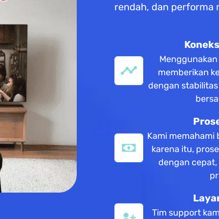
rendah, dan performa
Koneksi
Menggunakan te
memberikan ke
dengan stabilita
bersa
Pros
Kami memahami b
karena itu, pros
dengan cepat,
pr
Laya
Tim support kam