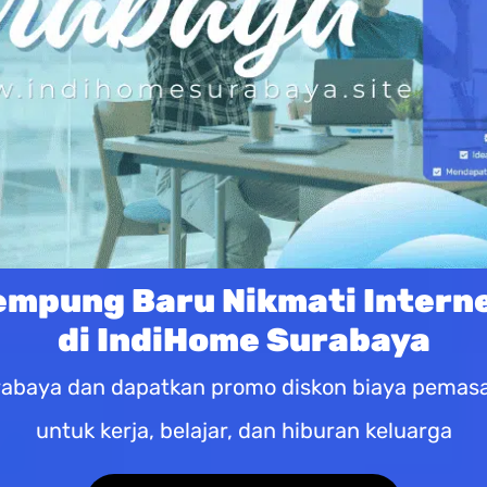
empung Baru Nikmati Inter
di IndiHome Surabaya
abaya dan dapatkan promo diskon biaya pemasan
untuk kerja, belajar, dan hiburan keluarga