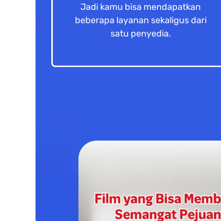
Jadi kamu bisa mendapatkan
beberapa layanan sekaligus dari
satu penyedia.