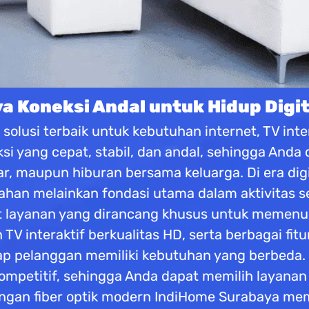
 Koneksi Andal untuk Hidup Digit
olusi terbaik untuk kebutuhan internet, TV inter
i yang cepat, stabil, dan andal, sehingga Anda
ar, maupun hiburan bersama keluarga. Di era digi
han melainkan fondasi utama dalam aktivitas seh
layanan yang dirancang khusus untuk memenuhi
 TV interaktif berkualitas HD, serta berbagai 
 pelanggan memiliki kebutuhan yang berbeda.
 kompetitif, sehingga Anda dapat memilih layana
gan fiber optik modern IndiHome Surabaya mema