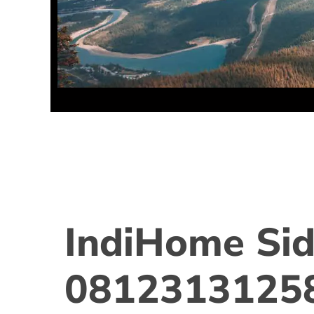
IndiHome Sid
0812313125