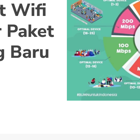
t Wifi
 Paket
g Baru