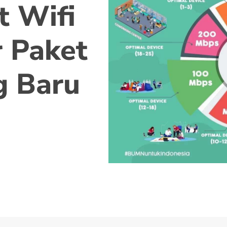
t Wifi
 Paket
g Baru