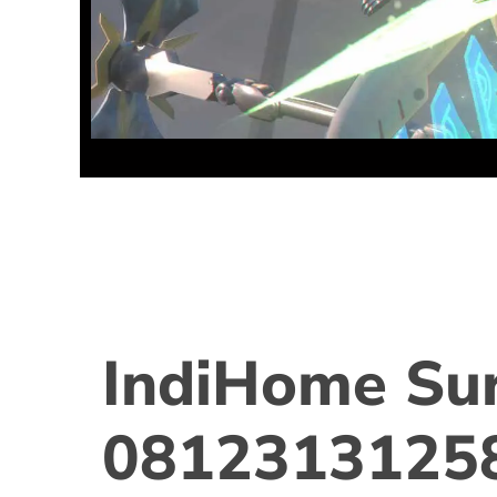
IndiHome Su
0812313125