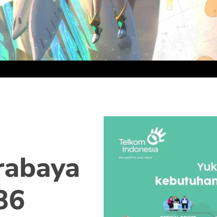
rabaya
86