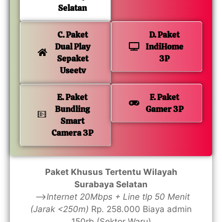
Selatan
C. Paket
D. Paket
Dual Play
IndiHome
Sepaket
3P
Useetv
E. Paket
F. Paket
Bundling
Gamer 3P
Smart
Camera 3P
Paket Khusus Tertentu Wilayah
Surabaya Selatan
—>
Internet 20Mbps + Line tlp 50 Menit
(Jarak <250m)
Rp. 258.000 Biaya admin
150rb (Sektor Waru)