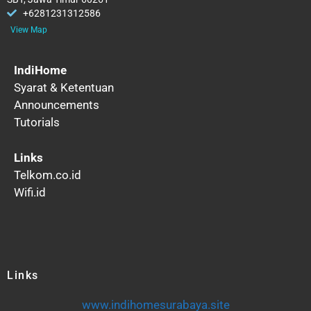
+6281231312586
View Map
IndiHome
Syarat & Ketentuan
Announcements
Tutorials
Links
Telkom.co.id
Wifi.id
Links
www.indihomesurabaya.site