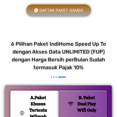
DAFTAR PAKET GAMER
6 Pilihan Paket IndiHome Speed Up To
dengan Akses Data UNLIMITED (FUP)
dengan Harga Bersih perBulan Sudah
termasuk Pajak 10%
A.Paket
B. Paket
Khusus
Dual Play
Tertentu
Wifi Only
Wilayah