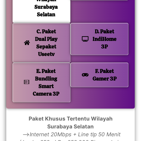
Surabaya
Selatan
C. Paket
D. Paket
Dual Play
IndiHome
Sepaket
3P
Useetv
E. Paket
F. Paket
Bundling
Gamer 3P
Smart
Camera 3P
Paket Khusus Tertentu Wilayah
Surabaya Selatan
—>
Internet 20Mbps + Line tlp 50 Menit