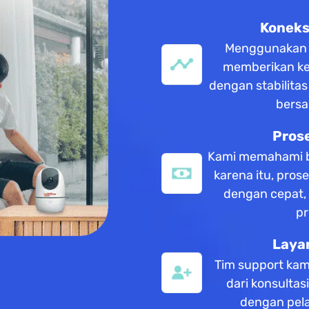
Koneksi
Menggunakan te
memberikan ke
dengan stabilita
bersa
Pros
Kami memahami b
karena itu, pros
dengan cepat,
pr
Laya
Tim support kam
dari konsulta
dengan pela