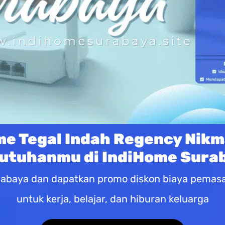
e Tegal Indah Regency Nikm
utuhanmu di IndiHome Sura
abaya dan dapatkan promo diskon biaya pemasan
untuk kerja, belajar, dan hiburan keluarga