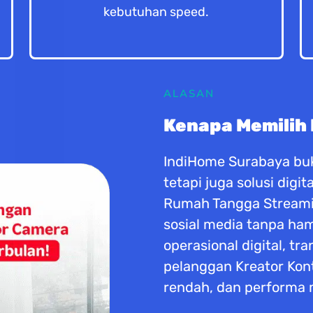
kebutuhan speed.
ALASAN
Kenapa Memilih
IndiHome Surabaya buk
tetapi juga solusi dig
Rumah Tangga Streaming
sosial media tanpa h
operasional digital, tr
pelanggan Kreator Kon
rendah, dan performa