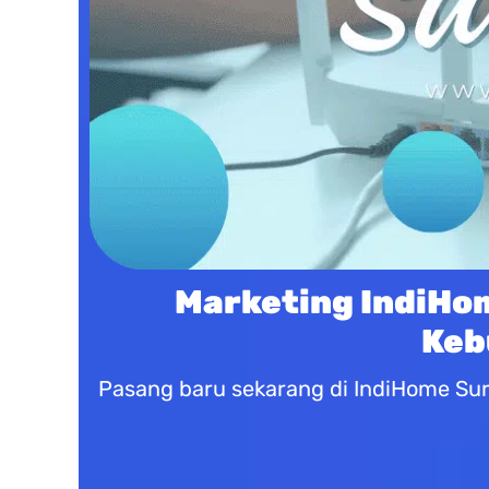
Marketing IndiHom
Keb
Pasang baru sekarang di IndiHome Sur