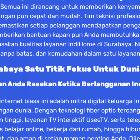
si. Semua ini dirancang untuk memberikan kenya
angan pun cepat dan mudah. Tim teknisi profes
, memastikan setiap pelanggan mendapatkan penga
memberikan bantuan kapan pun Anda membutuhka
sakan kualitas layanan IndiHome di Surabaya. Ni
tanpa batas, dan kemudahan dalam satu layanan
baya Satu Titik Fokus Untuk Duni
an Anda Rasakan Ketika Berlangganan I
ternet biasa ini adalah mitra digital keluarga 
dengan dunia. Dengan teknologi fiber optic terc
tinggi, layanan TV interaktif UseeTV, serta tel
tas belajar online, bekerja dari rumah, hingga hi
at, dan aman di setiap momen penting Anda. Di