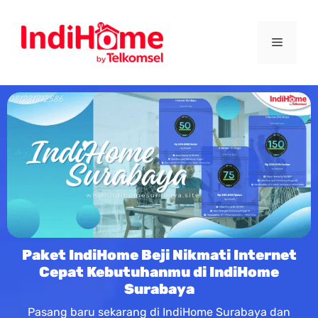
Paket IndiHome Beji Nikmati Internet
Cepat Kebutuhanmu di IndiHome
Surabaya
Pasang baru sekarang di IndiHome Surabaya dan