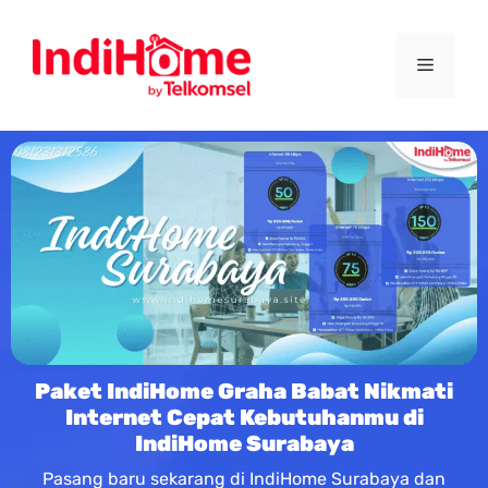
Paket IndiHome Graha Babat Nikmati
Internet Cepat Kebutuhanmu di
IndiHome Surabaya
Pasang baru sekarang di IndiHome Surabaya dan