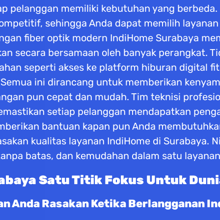
 pelanggan memiliki kebutuhan yang berbeda.
 kompetitif, sehingga Anda dapat memilih layana
gan fiber optik modern IndiHome Surabaya mema
n secara bersamaan oleh banyak perangkat. Ti
n seperti akses ke platform hiburan digital fi
si. Semua ini dirancang untuk memberikan kenya
angan pun cepat dan mudah. Tim teknisi profes
, memastikan setiap pelanggan mendapatkan penga
memberikan bantuan kapan pun Anda membutuhka
sakan kualitas layanan IndiHome di Surabaya. Ni
tanpa batas, dan kemudahan dalam satu layanan
baya Satu Titik Fokus Untuk Duni
an Anda Rasakan Ketika Berlangganan I