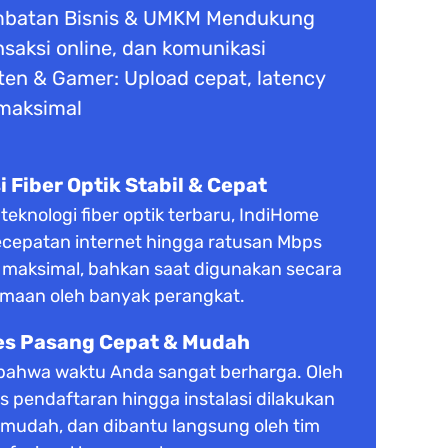
ambatan Bisnis & UMKM Mendukung
ansaksi online, dan komunikasi
ten & Gamer: Upload cepat, latency
 maksimal
 Fiber Optik Stabil & Cepat
knologi fiber optik terbaru, IndiHome
cepatan internet hingga ratusan Mbps
s maksimal, bahkan saat digunakan secara
maan oleh banyak perangkat.
es Pasang Cepat & Mudah
ahwa waktu Anda sangat berharga. Oleh
es pendaftaran hingga instalasi dilakukan
 mudah, dan dibantu langsung oleh tim