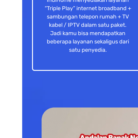
IndiHome menyediakan layanan
“Triple Play” internet broadband +
sambungan telepon rumah + TV
kabel / IPTV dalam satu paket.
Jadi kamu bisa mendapatkan
beberapa layanan sekaligus dari
satu penyedia.