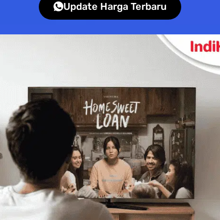
Update Harga Terbaru