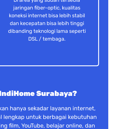
Di area yang sudah tersedia
jaringan fiber-optic, kualitas
koneksi internet bisa lebih stabil
dan kecepatan bisa lebih tinggi
dibanding teknologi lama seperti
DSL / tembaga.
 IndiHome Surabaya?
an hanya sekadar layanan internet,
ital lengkap untuk berbagai kebutuhan
 film, YouTube, belajar online, dan