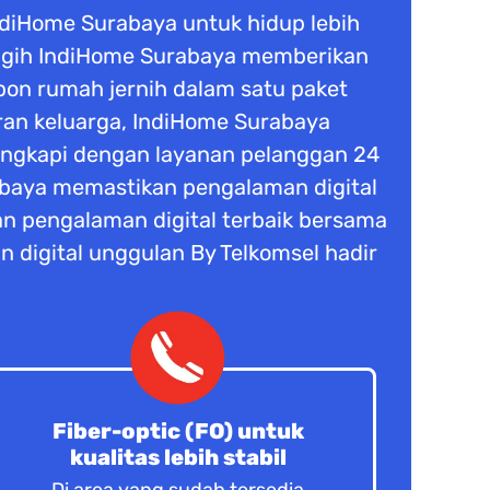
IndiHome Surabaya untuk hidup lebih
anggih IndiHome Surabaya memberikan
epon rumah jernih dalam satu paket
buran keluarga, IndiHome Surabaya
lengkapi dengan layanan pelanggan 24
rabaya memastikan pengalaman digital
n pengalaman digital terbaik bersama
n digital unggulan By Telkomsel hadir
Fiber-optic (FO) untuk
kualitas lebih stabil