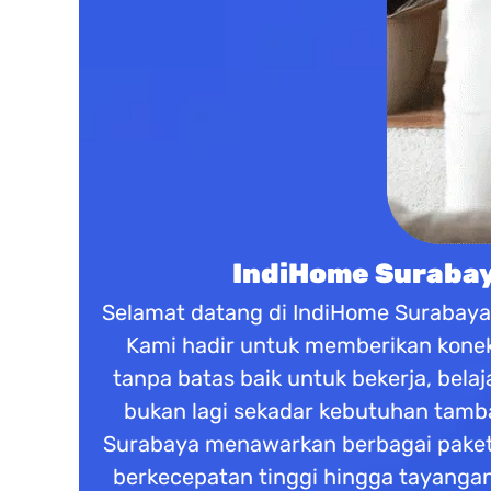
IndiHome Surabaya
Selamat datang di IndiHome Surabaya s
Kami hadir untuk memberikan koneks
tanpa batas baik untuk bekerja, belaj
bukan lagi sekadar kebutuhan tamba
Surabaya menawarkan berbagai paket 
berkecepatan tinggi hingga tayangan