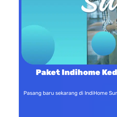
Paket Indihome Ked
Pasang baru sekarang di IndiHome Sur