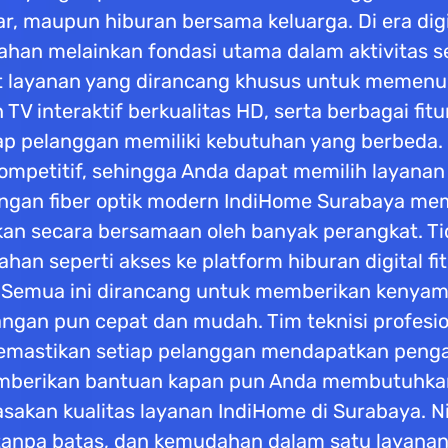
ar, maupun hiburan bersama keluarga. Di era digi
han melainkan fondasi utama dalam aktivitas seh
layanan yang dirancang khusus untuk memenuhi
 TV interaktif berkualitas HD, serta berbagai 
 pelanggan memiliki kebutuhan yang berbeda.
 kompetitif, sehingga Anda dapat memilih layana
gan fiber optik modern IndiHome Surabaya mema
n secara bersamaan oleh banyak perangkat. Ti
n seperti akses ke platform hiburan digital fi
si. Semua ini dirancang untuk memberikan kenya
angan pun cepat dan mudah. Tim teknisi profes
, memastikan setiap pelanggan mendapatkan penga
memberikan bantuan kapan pun Anda membutuhka
sakan kualitas layanan IndiHome di Surabaya. Ni
tanpa batas, dan kemudahan dalam satu layanan