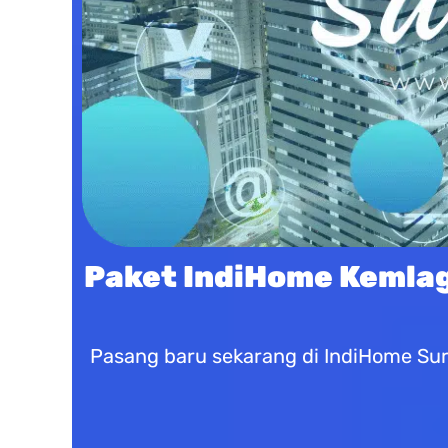
Paket IndiHome Kemlag
Pasang baru sekarang di IndiHome Sur