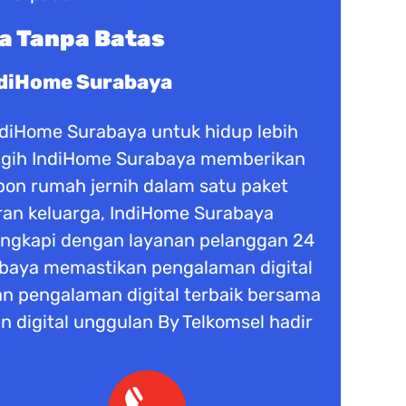
a Tanpa Batas
ndiHome Surabaya
IndiHome Surabaya untuk hidup lebih
anggih IndiHome Surabaya memberikan
epon rumah jernih dalam satu paket
buran keluarga, IndiHome Surabaya
lengkapi dengan layanan pelanggan 24
rabaya memastikan pengalaman digital
n pengalaman digital terbaik bersama
n digital unggulan By Telkomsel hadir