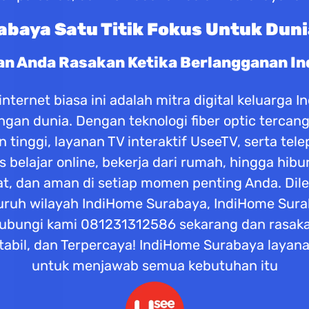
baya Satu Titik Fokus Untuk Duni
an Anda Rasakan Ketika Berlangganan I
ternet biasa ini adalah mitra digital keluarga 
dengan dunia. Dengan teknologi fiber optic terc
tinggi, layanan TV interaktif UseeTV, serta tel
tas belajar online, bekerja dari rumah, hingga hi
at, dan aman di setiap momen penting Anda. Di
seluruh wilayah IndiHome Surabaya, IndiHome Su
ubungi kami 081231312586 sekarang dan rasaka
abil, dan Terpercaya! IndiHome Surabaya layana
untuk menjawab semua kebutuhan itu