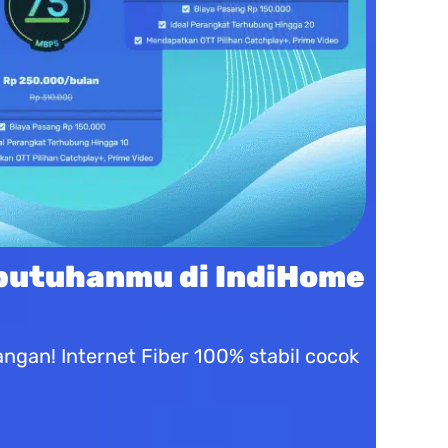
ebutuhanmu di IndiHome
gan! Internet Fiber 100% stabil cocok