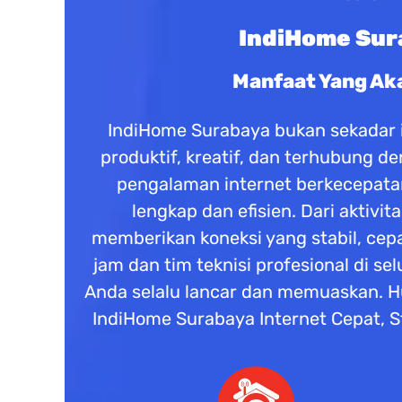
IndiHome Sura
Manfaat Yang Ak
IndiHome Surabaya bukan sekadar in
produktif, kreatif, dan terhubung 
pengalaman internet berkecepatan 
lengkap dan efisien. Dari aktivi
memberikan koneksi yang stabil, cep
jam dan tim teknisi profesional di 
Anda selalu lancar dan memuaskan. H
IndiHome Surabaya Internet Cepat, St