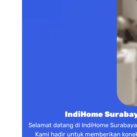
IndiHome Surabaya
Selamat datang di IndiHome Surabaya s
Kami hadir untuk memberikan koneks