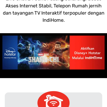
Akses Internet Stabil, Telepon Rumah jernih
dan tayangan TV Interaktif terpopuler dengan
IndiHome.