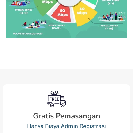
Gratis Pemasangan
Hanya Biaya Admin Registrasi