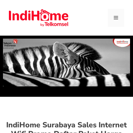
IndiHome Surabaya Sales Internet