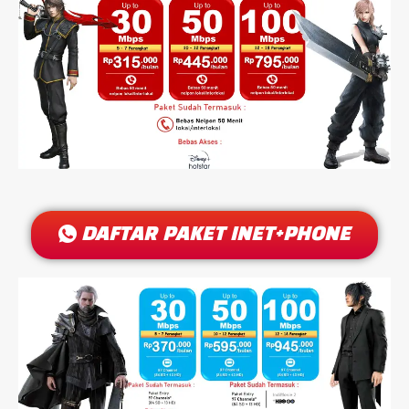
DAFTAR PAKET INET+PHONE