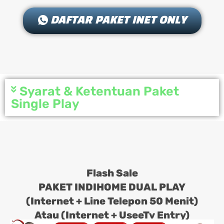
DAFTAR PAKET INET ONLY
Syarat & Ketentuan Paket
Single Play
Flash Sale
PAKET INDIHOME DUAL PLAY
(Internet + Line Telepon 50 Menit)
Atau (Internet + UseeTv Entry)