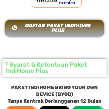
DAFTAR PAKET INDIHOME
PLUS
Syarat & Ketentuan Paket
IndiHome Plus
PAKET INDIHOME BRING YOUR OWN
DEVICE (BYOD)
Tanpa Kontrak Berlangganan 12 Bulan