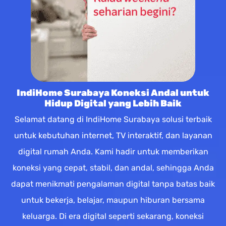
IndiHome Surabaya Koneksi Andal untuk
Hidup Digital yang Lebih Baik
Selamat datang di IndiHome Surabaya solusi terbaik
untuk kebutuhan internet, TV interaktif, dan layanan
digital rumah Anda. Kami hadir untuk memberikan
koneksi yang cepat, stabil, dan andal, sehingga Anda
dapat menikmati pengalaman digital tanpa batas baik
untuk bekerja, belajar, maupun hiburan bersama
keluarga. Di era digital seperti sekarang, koneksi