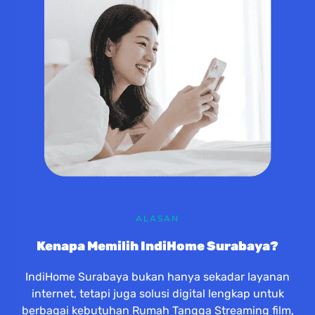
ALASAN
Kenapa Memilih IndiHome Surabaya?
IndiHome Surabaya bukan hanya sekadar layanan
internet, tetapi juga solusi digital lengkap untuk
berbagai kebutuhan Rumah Tangga Streaming film,