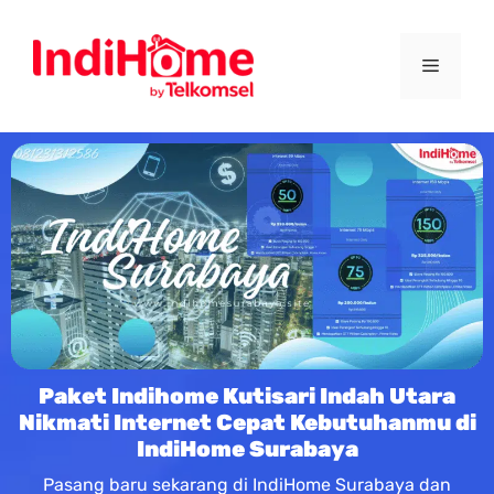
Paket Indihome Kutisari Indah Utara
Nikmati Internet Cepat Kebutuhanmu di
IndiHome Surabaya
Pasang baru sekarang di IndiHome Surabaya dan