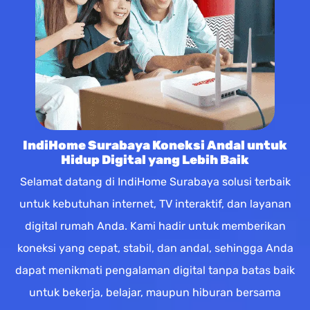
IndiHome Surabaya Koneksi Andal untuk
Hidup Digital yang Lebih Baik
Selamat datang di IndiHome Surabaya solusi terbaik
untuk kebutuhan internet, TV interaktif, dan layanan
digital rumah Anda. Kami hadir untuk memberikan
koneksi yang cepat, stabil, dan andal, sehingga Anda
dapat menikmati pengalaman digital tanpa batas baik
untuk bekerja, belajar, maupun hiburan bersama