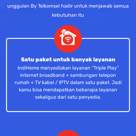
unggulan By Telkomsel hadir untuk menjawab semua
kebutuhan itu
Satu paket untuk banyak layanan
IndiHome menyediakan layanan “Triple Play”
internet broadband + sambungan telepon
rumah + TV kabel / IPTV dalam satu paket. Jadi
kamu bisa mendapatkan beberapa layanan
sekaligus dari satu penyedia.