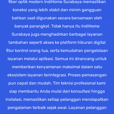
fiber optik modern IndiHome Surabaya memastikan
koneksi yang lebih stabil dan minim gangguan
bahkan saat digunakan secara bersamaan oleh
banyak perangkat. Tidak hanya itu IndiHome
Surabaya juga menghadirkan berbagai layanan
tambahan seperti akses ke platform hiburan digital
fitur kontrol orang tua, serta kemudahan pengelolaan
layanan melalui aplikasi. Semua ini dirancang untuk
memberikan kenyamanan maksimal dalam satu
ekosistem layanan terintegrasi. Proses pemasangan
pun cepat dan mudah. Tim teknisi profesional kami
siap membantu Anda mulai dari konsultasi hingga
instalasi, memastikan setiap pelanggan mendapatkan
pengalaman terbaik sejak awal. Layanan pelanggan