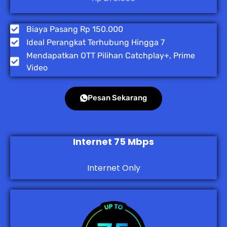
Biaya Pasang Rp 150.000
Ideal Perangkat Terhubung Hingga 7
Mendapatkan OTT Pilihan Catchplay+, Prime
Video
Pesan Sekarang
Internet 75 Mbps
Internet Only