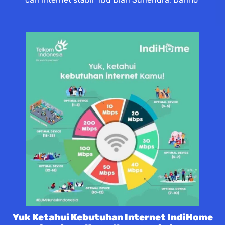
Yuk Ketahui Kebutuhan Internet IndiHome