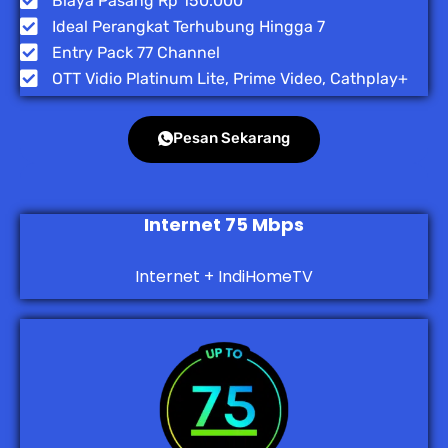
Biaya Pasang Rp 150.000
Ideal Perangkat Terhubung Hingga 7
Entry Pack 77 Channel
OTT Vidio Platinum Lite, Prime Video, Cathplay+
Pesan Sekarang
Internet 75 Mbps
Internet + IndiHomeTV