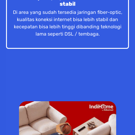
stabil
Di area yang sudah tersedia jaringan fiber-optic,
kualitas koneksi internet bisa lebih stabil dan
kecepatan bisa lebih tinggi dibanding teknologi
lama seperti DSL / tembaga.