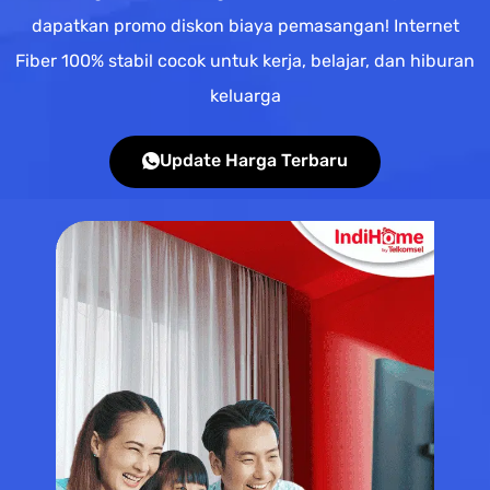
dapatkan promo diskon biaya pemasangan! Internet
Fiber 100% stabil cocok untuk kerja, belajar, dan hiburan
keluarga
Update Harga Terbaru