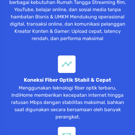
berbagai kebutuhan Rumah Tangga Streaming film,
YouTube, belajar online, dan sosial media tanpa
hambatan Bisnis & UMKM Mendukung operasional
digital, transaksi online, dan komunikasi pelanggan
Kreator Konten & Gamer: Upload cepat, latency
rendah, dan performa maksimal
Koneksi Fiber Optik Stabil & Cepat
Menggunakan teknologi fiber optik terbaru,
IndiHome memberikan kecepatan internet hingga
ratusan Mbps dengan stabilitas maksimal, bahkan
saat digunakan secara bersamaan oleh banyak
perangkat.