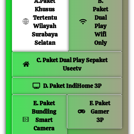
A.Paket
B.
Khusus
Paket
Tertentu
Dual
Wilayah
Play
Surabaya
Wifi
Selatan
Only
C. Paket Dual Play Sepaket
Useetv
D. Paket IndiHome 3P
E. Paket
F. Paket
Bundling
Gamer
Smart
3P
Camera