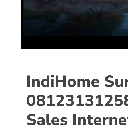
IndiHome Su
0812313125
Sales Interne