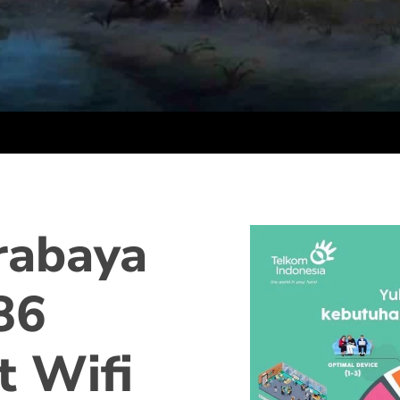
rabaya
86
t Wifi