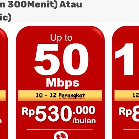
on 300Menit) Atau
ic)