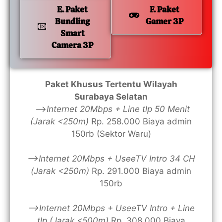
E. Paket
F. Paket
Bundling
Gamer 3P
Smart
Camera 3P
Paket Khusus Tertentu Wilayah
Surabaya Selatan
—>
Internet 20Mbps + Line tlp 50 Menit
(Jarak <250m)
Rp. 258.000 Biaya admin
150rb (Sektor Waru)
—>Internet 20Mbps + UseeTV Intro 34 CH
(Jarak <250m)
Rp. 291.000 Biaya admin
150rb
—>Internet 20Mbps + UseeTV Intro + Line
tlp (Jarak <500m)
Rp. 308.000 Biaya