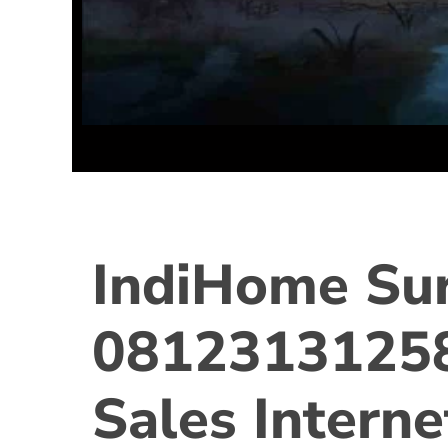
IndiHome Su
0812313125
Sales Interne