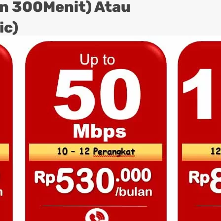
on 300Menit) Atau
ic)