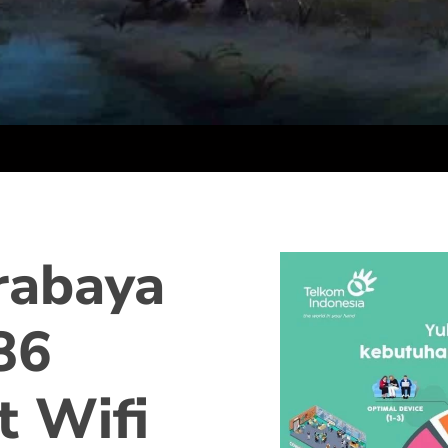
rabaya
86
t Wifi