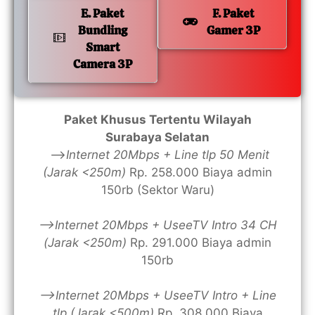
E. Paket
F. Paket
Bundling
Gamer 3P
Smart
Camera 3P
Paket Khusus Tertentu Wilayah
Surabaya Selatan
—>
Internet 20Mbps + Line tlp 50 Menit
(Jarak <250m)
Rp. 258.000 Biaya admin
150rb (Sektor Waru)
—>Internet 20Mbps + UseeTV Intro 34 CH
(Jarak <250m)
Rp. 291.000 Biaya admin
150rb
—>Internet 20Mbps + UseeTV Intro + Line
tlp (Jarak <500m)
Rp. 308.000 Biaya