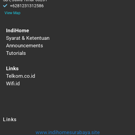
+6281231312586
View Map
IndiHome
Syarat & Ketentuan
Announcements
Tutorials
Links
Telkom.co.id
Wifi.id
Links
www.indihomesurabaya.site