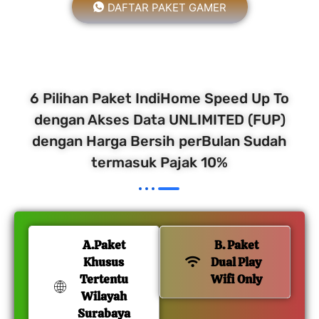
DAFTAR PAKET GAMER
6 Pilihan Paket IndiHome Speed Up To
dengan Akses Data UNLIMITED (FUP)
dengan Harga Bersih perBulan Sudah
termasuk Pajak 10%
A.Paket
B. Paket
Khusus
Dual Play
Tertentu
Wifi Only
Wilayah
Surabaya