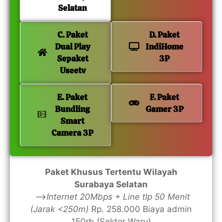
Selatan
C. Paket
D. Paket
Dual Play
IndiHome
Sepaket
3P
Useetv
E. Paket
F. Paket
Bundling
Gamer 3P
Smart
Camera 3P
Paket Khusus Tertentu Wilayah
Surabaya Selatan
—>
Internet 20Mbps + Line tlp 50 Menit
(Jarak <250m)
Rp. 258.000 Biaya admin
150rb (Sektor Waru)