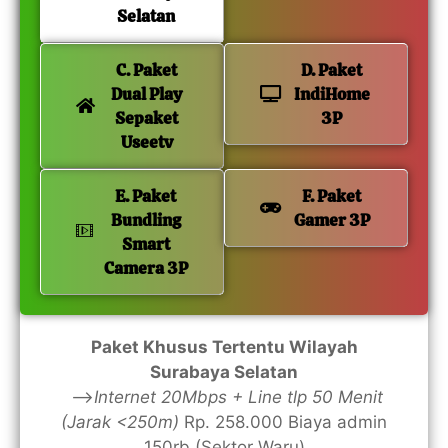
Selatan
C. Paket
D. Paket
Dual Play
IndiHome
Sepaket
3P
Useetv
E. Paket
F. Paket
Bundling
Gamer 3P
Smart
Camera 3P
Paket Khusus Tertentu Wilayah
Surabaya Selatan
—>
Internet 20Mbps + Line tlp 50 Menit
(Jarak <250m)
Rp. 258.000 Biaya admin
150rb (Sektor Waru)