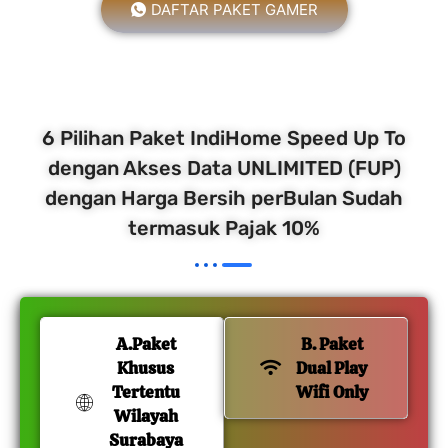
DAFTAR PAKET GAMER
6 Pilihan Paket IndiHome Speed Up To
dengan Akses Data UNLIMITED (FUP)
dengan Harga Bersih perBulan Sudah
termasuk Pajak 10%
A.Paket
B. Paket
Khusus
Dual Play
Tertentu
Wifi Only
Wilayah
Surabaya