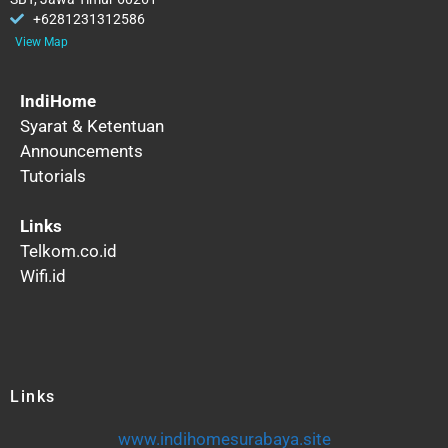
+6281231312586
View Map
IndiHome
Syarat & Ketentuan
Announcements
Tutorials
Links
Telkom.co.id
Wifi.id
Links
www.indihomesurabaya.site