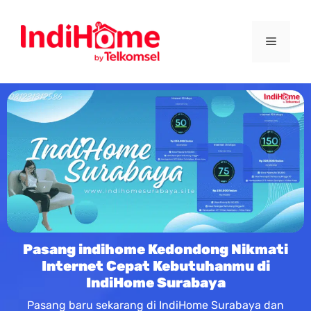
Pasang indihome Kedondong Nikmati
Internet Cepat Kebutuhanmu di
IndiHome Surabaya
Pasang baru sekarang di IndiHome Surabaya dan