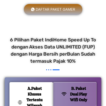
DAFTAR PAKET GAMER
6 Pilihan Paket IndiHome Speed Up To
dengan Akses Data UNLIMITED (FUP)
dengan Harga Bersih perBulan Sudah
termasuk Pajak 10%
A.Paket
B. Paket
Khusus
Dual Play
Tertentu
Wifi Only
Wilayah