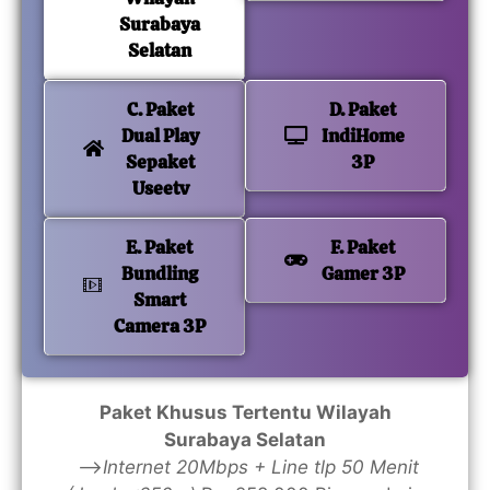
Surabaya
Selatan
C. Paket
D. Paket
Dual Play
IndiHome
Sepaket
3P
Useetv
E. Paket
F. Paket
Bundling
Gamer 3P
Smart
Camera 3P
Paket Khusus Tertentu Wilayah
Surabaya Selatan
—>
Internet 20Mbps + Line tlp 50 Menit