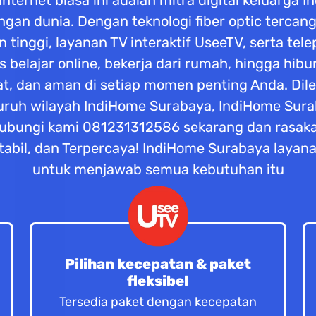
ternet biasa ini adalah mitra digital keluarga 
dengan dunia. Dengan teknologi fiber optic terc
tinggi, layanan TV interaktif UseeTV, serta tel
tas belajar online, bekerja dari rumah, hingga hi
at, dan aman di setiap momen penting Anda. Di
seluruh wilayah IndiHome Surabaya, IndiHome Su
ubungi kami 081231312586 sekarang dan rasaka
abil, dan Terpercaya! IndiHome Surabaya layana
untuk menjawab semua kebutuhan itu
Pilihan kecepatan & paket
fleksibel
Tersedia paket dengan kecepatan