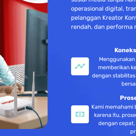
operasional digital, tr
pelanggan Kreator Kon
rendah, dan performa
Koneksi
Menggunakan te
memberikan ke
dengan stabilita
bersa
Pros
Kami memahami b
karena itu, pros
dengan cepat,
pr