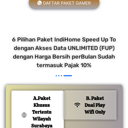
DAFTAR PAKET GAMER
6 Pilihan Paket IndiHome Speed Up To
dengan Akses Data UNLIMITED (FUP)
dengan Harga Bersih perBulan Sudah
termasuk Pajak 10%
A.Paket
B. Paket
Khusus
Dual Play
Tertentu
Wifi Only
Wilayah
Surabaya