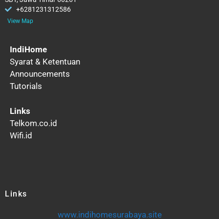
+6281231312586
View Map
IndiHome
Syarat & Ketentuan
Announcements
Tutorials
Links
Telkom.co.id
Wifi.id
Links
www.indihomesurabaya.site