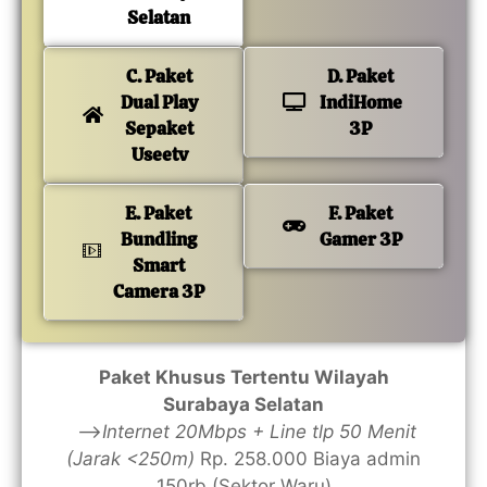
Selatan
C. Paket
D. Paket
Dual Play
IndiHome
Sepaket
3P
Useetv
E. Paket
F. Paket
Bundling
Gamer 3P
Smart
Camera 3P
Paket Khusus Tertentu Wilayah
Surabaya Selatan
—>
Internet 20Mbps + Line tlp 50 Menit
(Jarak <250m)
Rp. 258.000 Biaya admin
150rb (Sektor Waru)