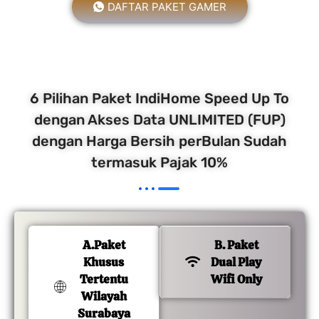
DAFTAR PAKET GAMER
6 Pilihan Paket IndiHome Speed Up To
dengan Akses Data UNLIMITED (FUP)
dengan Harga Bersih perBulan Sudah
termasuk Pajak 10%
A.Paket
B. Paket
Khusus
Dual Play
Tertentu
Wifi Only
Wilayah
Surabaya