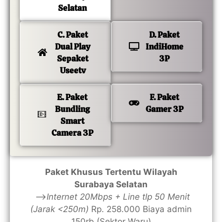
Selatan
C. Paket
D. Paket
Dual Play
IndiHome
Sepaket
3P
Useetv
E. Paket
F. Paket
Bundling
Gamer 3P
Smart
Camera 3P
Paket Khusus Tertentu Wilayah
Surabaya Selatan
—>
Internet 20Mbps + Line tlp 50 Menit
(Jarak <250m)
Rp. 258.000 Biaya admin
150rb (Sektor Waru)