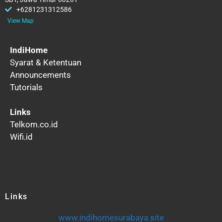
+6281231312586
View Map
IndiHome
Syarat & Ketentuan
Announcements
Tutorials
Links
Telkom.co.id
Wifi.id
Links
www.indihomesurabaya.site