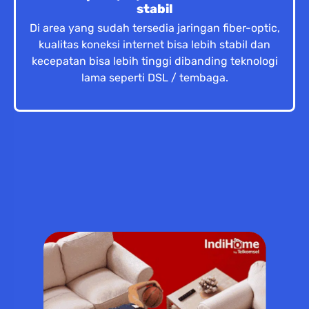
stabil
Di area yang sudah tersedia jaringan fiber-optic,
kualitas koneksi internet bisa lebih stabil dan
kecepatan bisa lebih tinggi dibanding teknologi
lama seperti DSL / tembaga.