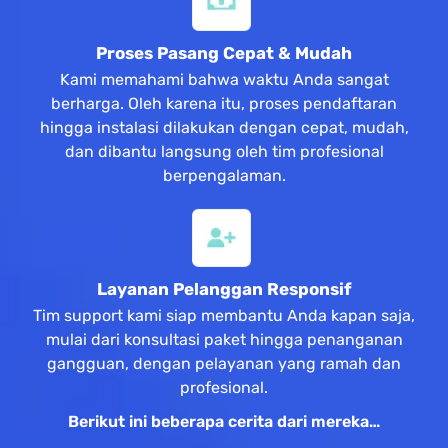
Proses Pasang Cepat & Mudah
Kami memahami bahwa waktu Anda sangat
berharga. Oleh karena itu, proses pendaftaran
hingga instalasi dilakukan dengan cepat, mudah,
dan dibantu langsung oleh tim profesional
berpengalaman.
Layanan Pelanggan Responsif
Tim support kami siap membantu Anda kapan saja,
mulai dari konsultasi paket hingga penanganan
gangguan, dengan pelayanan yang ramah dan
profesional.
Berikut ini beberapa cerita dari mereka…