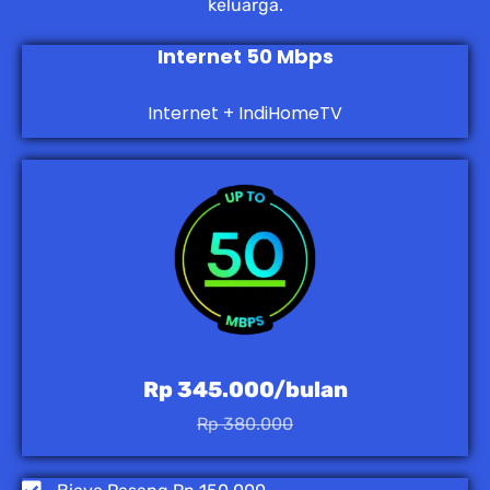
keluarga.
Internet 50 Mbps
Internet + IndiHomeTV
Rp 345.000/bulan
Rp 380.000