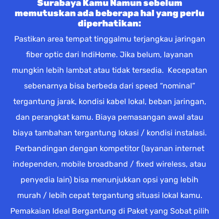
Surabaya Kamu Namun sebelum
memutuskan ada beberapa hal yang perlu
diperhatikan:
Pastikan area tempat tinggalmu terjangkau jaringan
fiber optic dari IndiHome. Jika belum, layanan
mungkin lebih lambat atau tidak tersedia. Kecepatan
sebenarnya bisa berbeda dari speed “nominal”
tergantung jarak, kondisi kabel lokal, beban jaringan,
dan perangkat kamu. Biaya pemasangan awal atau
biaya tambahan tergantung lokasi / kondisi instalasi.
Perbandingan dengan kompetitor (layanan internet
independen, mobile broadband / fixed wireless, atau
penyedia lain) bisa menunjukkan opsi yang lebih
murah / lebih cepat tergantung situasi lokal kamu.
Pemakaian Ideal Bergantung di Paket yang Sobat pilih