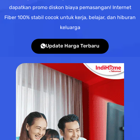
dapatkan promo diskon biaya pemasangan! Internet
Fiber 100% stabil cocok untuk kerja, belajar, dan hiburan
keluarga
Update Harga Terbaru