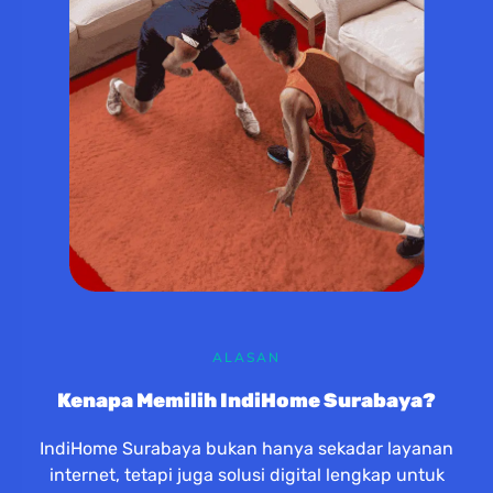
ALASAN
Kenapa Memilih IndiHome Surabaya?
IndiHome Surabaya bukan hanya sekadar layanan
internet, tetapi juga solusi digital lengkap untuk