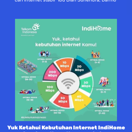
Yuk Ketahui Kebutuhan Internet IndiHome