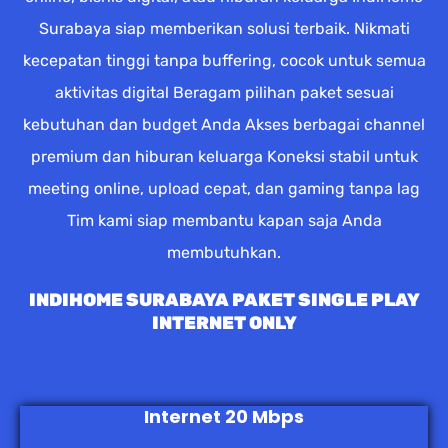
Surabaya siap memberikan solusi terbaik. Nikmati
kecepatan tinggi tanpa buffering, cocok untuk semua
aktivitas digital Beragam pilihan paket sesuai
kebutuhan dan budget Anda Akses berbagai channel
premium dan hiburan keluarga Koneksi stabil untuk
meeting online, upload cepat, dan gaming tanpa lag
Tim kami siap membantu kapan saja Anda
membutuhkan.
INDIHOME SURABAYA PAKET SINGLE PLAY
INTERNET ONLY
Internet 20 Mbps