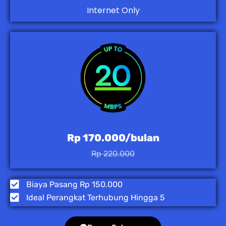
Internet Only
Rp 170.000/bulan
Rp 220.000
Biaya Pasang Rp 150.000
Ideal Perangkat Terhubung Hingga 5