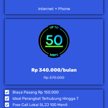
Internet + Phone
Rp 340.000/bulan
Rp 370.000
Biaya Pasang Rp 150.000
Ideal Perangkat Terhubung Hingga 7
Free Call Lokal SLJJ 100 Menit