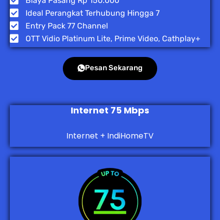
Biaya Pasang Rp 150.000
Ideal Perangkat Terhubung Hingga 7
Entry Pack 77 Channel
OTT Vidio Platinum Lite, Prime Video, Cathplay+
Pesan Sekarang
Internet 75 Mbps
Internet + IndiHomeTV