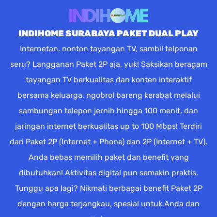
INDIHOME SURABAYA PAKET DUAL PLAY
Internetan, nonton tayangan TV, sambil telponan
seru? Langganan Paket 2P aja, yuk! Saksikan beragam
tayangan TV berkualitas dan konten interaktif
bersama keluarga, ngobrol bareng kerabat melalui
sambungan telepon jernih hingga 100 menit, dan
jaringan internet berkualitas up to 100 Mbps! Terdiri
dari Paket 2P (Internet + Phone) dan 2P (Internet + TV),
Anda bebas memilih paket dan benefit yang
dibutuhkan! Aktivitas digital pun semakin praktis.
Tunggu apa lagi? Nikmati berbagai benefit Paket 2P
dengan harga terjangkau, spesial untuk Anda dan