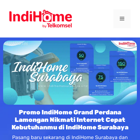
Promo IndiHome Grand Perdana
Lamongan Nikmati Internet Cepat
Kebutuhanmu di IndiHome Surabaya
Pasang baru sekarang di IndiHome Surabaya dan