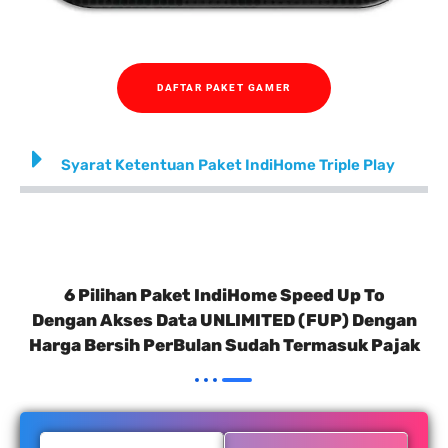
DAFTAR PAKET GAMER
Syarat Ketentuan Paket IndiHome Triple Play
6 Pilihan Paket IndiHome Speed Up To
Dengan Akses Data UNLIMITED (FUP) Dengan
Harga Bersih PerBulan Sudah Termasuk Pajak