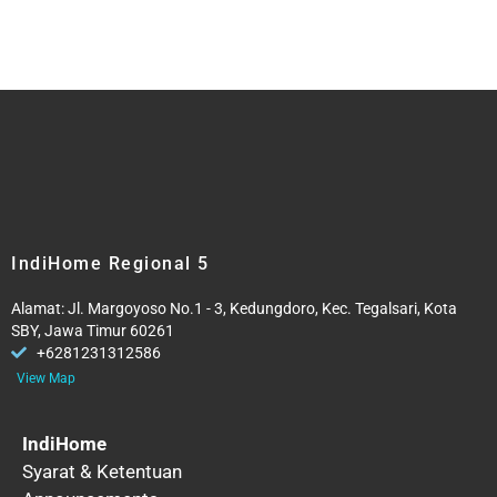
IndiHome Regional 5
Alamat: Jl. Margoyoso No.1 - 3, Kedungdoro, Kec. Tegalsari, Kota
SBY, Jawa Timur 60261
+6281231312586
View Map
IndiHome
Syarat & Ketentuan