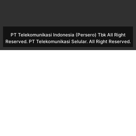
PT Telekomunikasi Indonesia (Persero) Tbk All Right
Reserved. PT Telekomunikasi Selular. All Right Reserved.
IndiHome Mojokerto Sales IndiHome Mojokerto Harga
IndiHome Mojokerto Paket IndiHome Mojokerto Promo
IndiHome Mojokerto Pasang IndiHome Mojokerto
Daftar IndiHome Mojokerto Agen IndiHome Mojokerto
Registrasi IndiHome Mojokerto Marketing IndiHome
Mojokerto IndiHome Kota Mojokerto Sales IndiHome
Kota Mojokerto Harga IndiHome Kota Mojokerto Paket
IndiHome Kota Mojokerto Promo IndiHome Kota
Mojokerto Pasang IndiHome Kota Mojokerto Daftar
IndiHome Kota Mojokerto Agen IndiHome Kota
Mojokerto Registrasi IndiHome Kota Mojokerto
Marketing IndiHome Kota Mojokerto IndiHome Bangsal
Sales IndiHome Bangsal Harga IndiHome Bangsal
Paket IndiHome Bangsal Promo IndiHome Bangsal
Pasang IndiHome Bangsal Daftar IndiHome Bangsal