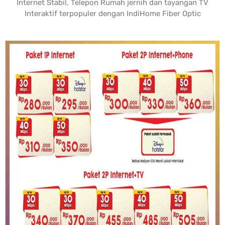
Internet Stabil, Telepon Rumah jernih dan tayangan TV
Interaktif terpopuler dengan IndiHome Fiber Optic