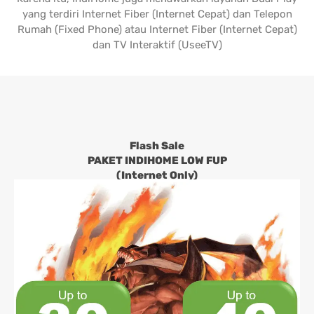
yang terdiri Internet Fiber (Internet Cepat) dan Telepon
Rumah (Fixed Phone) atau Internet Fiber (Internet Cepat)
dan TV Interaktif (UseeTV)
Flash Sale
PAKET INDIHOME LOW FUP
(Internet Only)