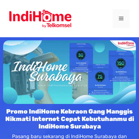
Promo IndiHome Kebraon Gang Manggis
Nikmati Internet Cepat Kebutuhanmu di
IndiHome Surabaya
Pasang baru sekarang di IndiHome Surabaya dan