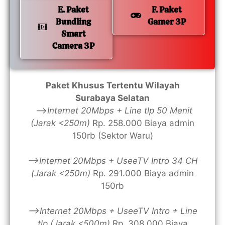
E. Paket
F. Paket
Bundling
Gamer 3P
Smart
Camera 3P
Paket Khusus Tertentu Wilayah
Surabaya Selatan
—>
Internet 20Mbps + Line tlp 50 Menit
(Jarak <250m)
Rp. 258.000 Biaya admin
150rb (Sektor Waru)
—>Internet 20Mbps + UseeTV Intro 34 CH
(Jarak <250m)
Rp. 291.000 Biaya admin
150rb
—>Internet 20Mbps + UseeTV Intro + Line
tlp (Jarak <500m)
Rp. 308.000 Biaya