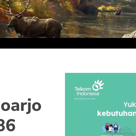
oarjo
86