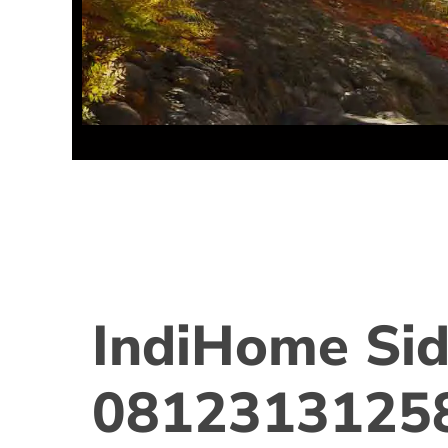
IndiHome Sid
0812313125