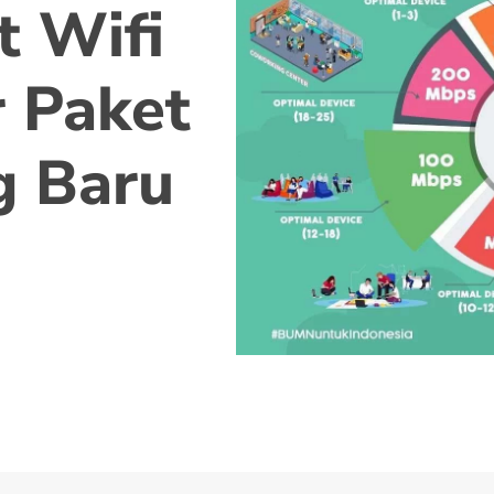
t Wifi
 Paket
g Baru