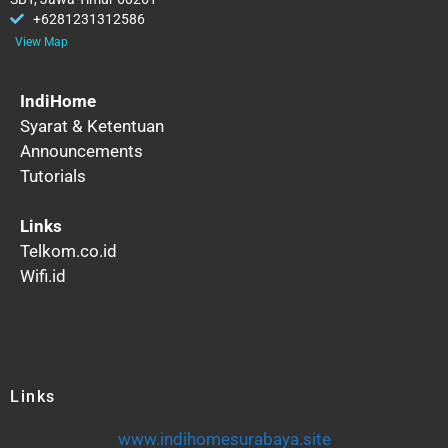
+6281231312586
View Map
IndiHome
Syarat & Ketentuan
Announcements
Tutorials
Links
Telkom.co.id
Wifi.id
Links
www.indihomesurabaya.site