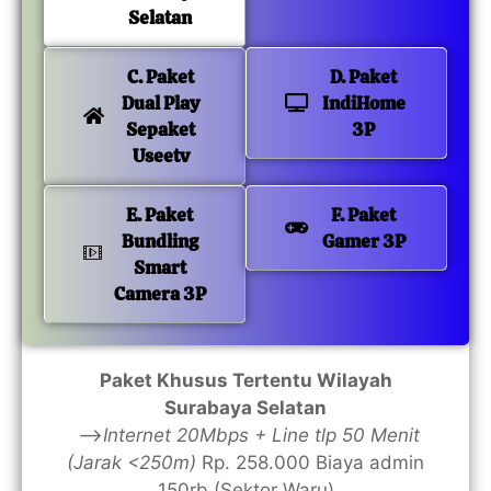
Selatan
C. Paket
D. Paket
Dual Play
IndiHome
Sepaket
3P
Useetv
E. Paket
F. Paket
Bundling
Gamer 3P
Smart
Camera 3P
Paket Khusus Tertentu Wilayah
Surabaya Selatan
—>
Internet 20Mbps + Line tlp 50 Menit
(Jarak <250m)
Rp. 258.000 Biaya admin
150rb (Sektor Waru)