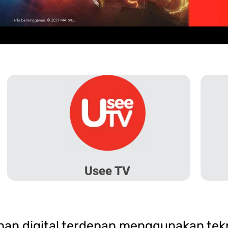
Usee TV
n digital terdepan menggunakan tekno