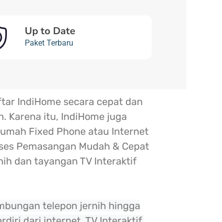
Up to Date
Paket Terbaru
tar IndiHome secara cepat dan
. Karena itu, IndiHome juga
 Rumah Fixed Phone atau Internet
ses Pemasangan Mudah & Cepat
nih dan tayangan TV Interaktif
mbungan telepon jernih hingga
iri dari internet, TV Interaktif,