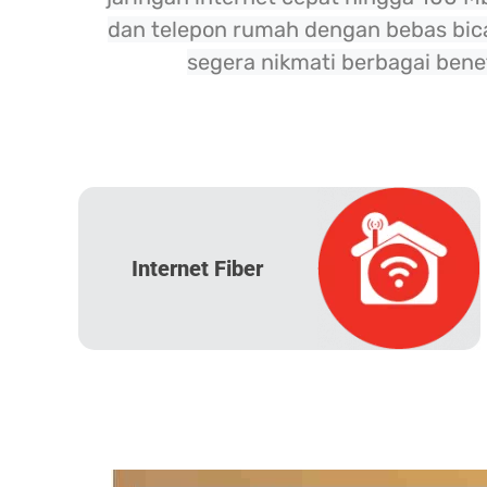
dan telepon rumah dengan bebas bica
segera nikmati berbagai bene
Internet Fiber