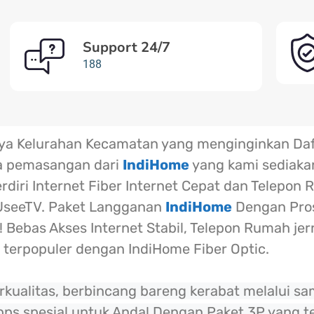
Support 24/7
188
nya Kelurahan Kecamatan yang menginginkan Daf
a pemasangan dari
IndiHome
yang kami sediakan
diri Internet Fiber Internet Cepat dan Telepon
 UseeTV.
Paket Langganan
IndiHome
Dengan Pro
!
Bebas Akses Internet Stabil, Telepon Rumah jer
terpopuler dengan IndiHome Fiber Optic.
kualitas, berbincang bareng kerabat melalui sa
bps spesial untuk Anda!
Dengan Paket 3P yang terd