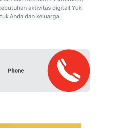
butuhan aktivitas digital!
Yuk,
ntuk Anda dan keluarga.
Phone