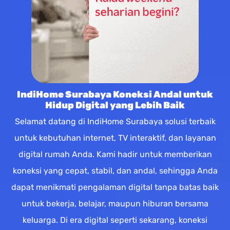
IndiHome Surabaya Koneksi Andal untuk
Hidup Digital yang Lebih Baik
Selamat datang di IndiHome Surabaya solusi terbaik
untuk kebutuhan internet, TV interaktif, dan layanan
digital rumah Anda. Kami hadir untuk memberikan
koneksi yang cepat, stabil, dan andal, sehingga Anda
dapat menikmati pengalaman digital tanpa batas baik
untuk bekerja, belajar, maupun hiburan bersama
keluarga. Di era digital seperti sekarang, koneksi