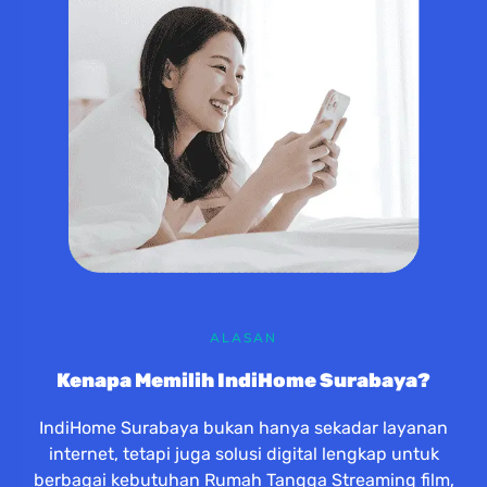
ALASAN
Kenapa Memilih IndiHome Surabaya?
IndiHome Surabaya bukan hanya sekadar layanan
internet, tetapi juga solusi digital lengkap untuk
berbagai kebutuhan Rumah Tangga Streaming film,