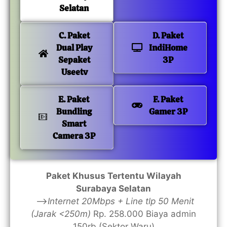
Selatan
C. Paket
D. Paket
Dual Play
IndiHome
Sepaket
3P
Useetv
E. Paket
F. Paket
Bundling
Gamer 3P
Smart
Camera 3P
Paket Khusus Tertentu Wilayah
Surabaya Selatan
—>
Internet 20Mbps + Line tlp 50 Menit
(Jarak <250m)
Rp. 258.000 Biaya admin
150rb (Sektor Waru)