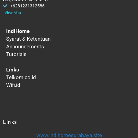
+6281231312586
View Map
IndiHome
Syarat & Ketentuan
Announcements
Tutorials
Links
Telkom.co.id
Wifi.id
Links
www.indihomesurabaya.site