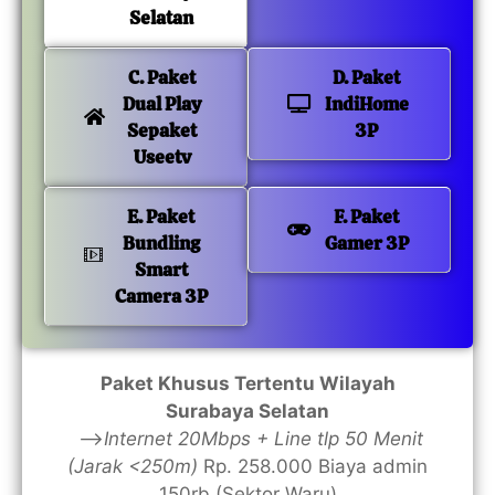
Selatan
C. Paket
D. Paket
Dual Play
IndiHome
Sepaket
3P
Useetv
E. Paket
F. Paket
Bundling
Gamer 3P
Smart
Camera 3P
Paket Khusus Tertentu Wilayah
Surabaya Selatan
—>
Internet 20Mbps + Line tlp 50 Menit
(Jarak <250m)
Rp. 258.000 Biaya admin
150rb (Sektor Waru)