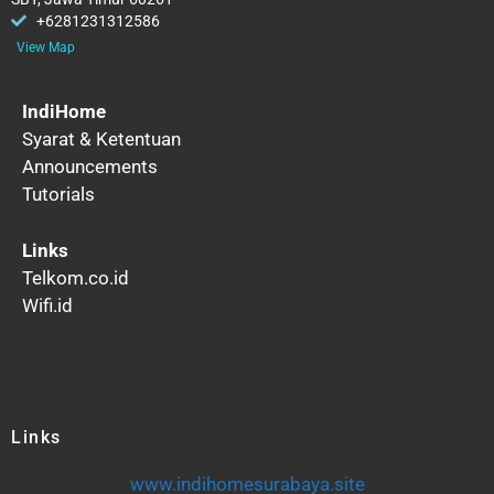
+6281231312586
View Map
IndiHome
Syarat & Ketentuan
Announcements
Tutorials
Links
Telkom.co.id
Wifi.id
Links
www.indihomesurabaya.site