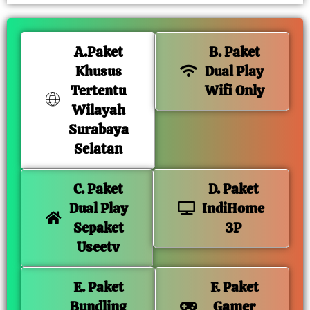
A.Paket
B. Paket
Khusus
Dual Play
Tertentu
Wifi Only
Wilayah
Surabaya
Selatan
C. Paket
D. Paket
Dual Play
IndiHome
Sepaket
3P
Useetv
E. Paket
F. Paket
Bundling
Gamer