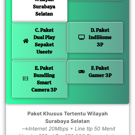
Surabaya
Selatan
C. Paket
D. Paket
Dual Play
IndiHome
Sepaket
3P
Useetv
E. Paket
F. Paket
Bundling
Gamer 3P
Smart
Camera 3P
Paket Khusus Tertentu Wilayah
Surabaya Selatan
—>
Internet 20Mbps + Line tlp 50 Menit