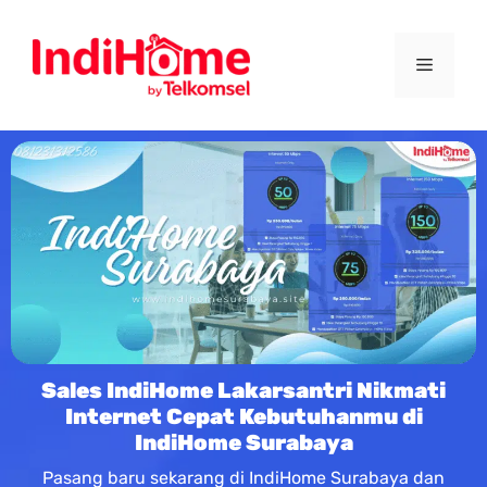
Sales IndiHome Lakarsantri Nikmati
Internet Cepat Kebutuhanmu di
IndiHome Surabaya
Pasang baru sekarang di IndiHome Surabaya dan