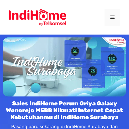
Sales IndiHome Perum Griya Galaxy
Wonorejo MERR Nikmati Internet Cepat
Kebutuhanmu di IndiHome Surabaya
Pasang baru sekarang di IndiHome Surabaya dan